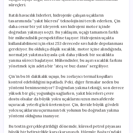
süreçleri.
Batılı havacılık liderleri, hidrojenle çalışan uçakların
tasarımında “yakıt hücresi” teknolojisini tercih ederken, Çin
daha cesur bir yol izleyerek sıvı hidrojeni motor içinde
doğrudan yakmayı seçti. Bu yaklaşım, uçağı tamamen farklı
bir mühendislik perspektifine taşıyor: Hidrojenin uçakta
kullanılabilmesi için eksi 253 derecede sıvı halde depolanması
gerekiyor. Bu oldukça düşük sıcaklık, motor içine alındığında,
normal jet yakıtına kıyasla çok daha yüksek bir sıcaklıkta
yanma süreci başlatıyor. Mühendisler, bu aşırı sıcaklık farkını
yönetmek için adeta bir “ateş ve buz dansı” sergiliyor.
Çin’in bu 16 dakikalık uçuşu, bu zorlayıcı termal koşulları
kontrol edebildiğini ispatladı. Peki, diğer firmalar neden bu
yöntemi benimsemiyor? Doğrudan yakma tekniği, son derece
yüksek bir güç yoğunluğu sağlarken, yakıt hücreleri çevre
dostu olsalar da büyük yolcu uçaklarını uzun mesafelerde
uçuracak yeterli gücü üretemiyor. Çin, ileride büyük gövdeli
yolcu uçaklarını uçurmanın tek yolunun bu doğrudan yakma
yöntemi olduğuna inanıyor.
Bu testin gerçekleştirildiği dönemde, küresel petrol piyasası
büyük bir belirsizlikle karşı karşıyaydı. Hürmüz Boğazı’ndaki