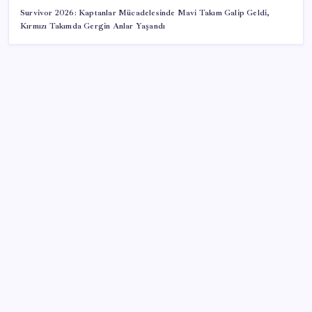
Survivor 2026: Kaptanlar Mücadelesinde Mavi Takım Galip Geldi,
Kırmızı Takımda Gergin Anlar Yaşandı
SON YAZILAR
Oyun Laptop’unda Soğutma Sistemi Rehberi
Yapay zeka (YZ), EiCrypto Bulut Bilişim Gücüyle
Derinlemesine Entegre Edilerek, Türklerin Ayda
12.120 Dolar Pasif Gelir Elde Etmelerine Kolayca
Yardımcı Oluyor
Fiyatlarda düşüş hevesi kursakta kaldı: Motorine