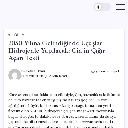
Skip
to
content
EĞITIM
2050 Yılına Gelindiğinde Uçuşlar
Hidrojenle Yapılacak: Çin’in Çığır
Açan Testi
2050
By
Fatma Demir
yorumlar kapalı
Yılına
18 Mayıs 2026
2 Min Read
Gelindiğinde
Uçuşlar
Hidrojenle
Küresel enerji zorluklarının etkisiyle, Çin, havacılık sektöründe
Yapılacak:
devrim yaratabilecek bir girişimi hayata geçirdi. 7.5 ton
Çin’in
Çığır
ağırlığında büyük bir insansız kargo uçağı, tamamen yerli
Açan
üretim olan AEP100 hidrojenle çalışan megawatt motoruyla
Testi
başarıyla uçtu. 16 dakika süren bu test, kendi alanında dünya
için
çapında bir ilki temsil ediyor. Ancak en heyecan verici nokta,
uçağın uçuşu değil, motorun içindeki karmaşık mühendislik