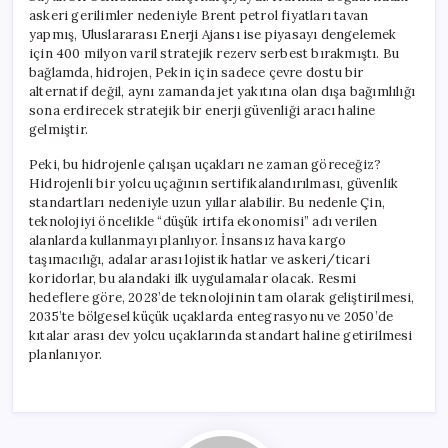
askeri gerilimler nedeniyle Brent petrol fiyatları tavan
yapmış, Uluslararası Enerji Ajansı ise piyasayı dengelemek
için 400 milyon varil stratejik rezerv serbest bırakmıştı. Bu
bağlamda, hidrojen, Pekin için sadece çevre dostu bir
alternatif değil, aynı zamanda jet yakıtına olan dışa bağımlılığı
sona erdirecek stratejik bir enerji güvenliği aracı haline
gelmiştir.
Peki, bu hidrojenle çalışan uçakları ne zaman göreceğiz?
Hidrojenli bir yolcu uçağının sertifikalandırılması, güvenlik
standartları nedeniyle uzun yıllar alabilir. Bu nedenle Çin,
teknolojiyi öncelikle “düşük irtifa ekonomisi” adı verilen
alanlarda kullanmayı planlıyor. İnsansız hava kargo
taşımacılığı, adalar arası lojistik hatlar ve askeri/ticari
koridorlar, bu alandaki ilk uygulamalar olacak. Resmi
hedeflere göre, 2028’de teknolojinin tam olarak geliştirilmesi,
2035’te bölgesel küçük uçaklarda entegrasyonu ve 2050’de
kıtalar arası dev yolcu uçaklarında standart haline getirilmesi
planlanıyor.