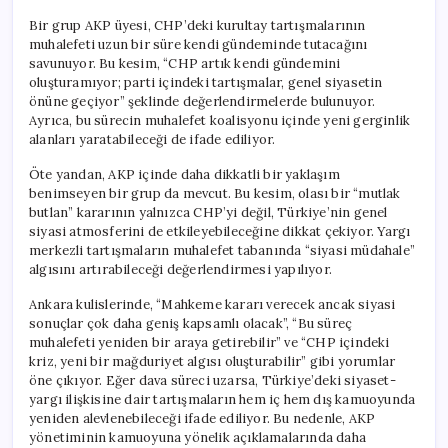
Bir grup AKP üyesi, CHP’deki kurultay tartışmalarının
muhalefeti uzun bir süre kendi gündeminde tutacağını
savunuyor. Bu kesim, “CHP artık kendi gündemini
oluşturamıyor; parti içindeki tartışmalar, genel siyasetin
önüne geçiyor” şeklinde değerlendirmelerde bulunuyor.
Ayrıca, bu sürecin muhalefet koalisyonu içinde yeni gerginlik
alanları yaratabileceği de ifade ediliyor.
Öte yandan, AKP içinde daha dikkatli bir yaklaşım
benimseyen bir grup da mevcut. Bu kesim, olası bir “mutlak
butlan” kararının yalnızca CHP’yi değil, Türkiye’nin genel
siyasi atmosferini de etkileyebileceğine dikkat çekiyor. Yargı
merkezli tartışmaların muhalefet tabanında “siyasi müdahale”
algısını artırabileceği değerlendirmesi yapılıyor.
Ankara kulislerinde, “Mahkeme kararı verecek ancak siyasi
sonuçlar çok daha geniş kapsamlı olacak”, “Bu süreç
muhalefeti yeniden bir araya getirebilir” ve “CHP içindeki
kriz, yeni bir mağduriyet algısı oluşturabilir” gibi yorumlar
öne çıkıyor. Eğer dava süreci uzarsa, Türkiye’deki siyaset-
yargı ilişkisine dair tartışmaların hem iç hem dış kamuoyunda
yeniden alevlenebileceği ifade ediliyor. Bu nedenle, AKP
yönetiminin kamuoyuna yönelik açıklamalarında daha