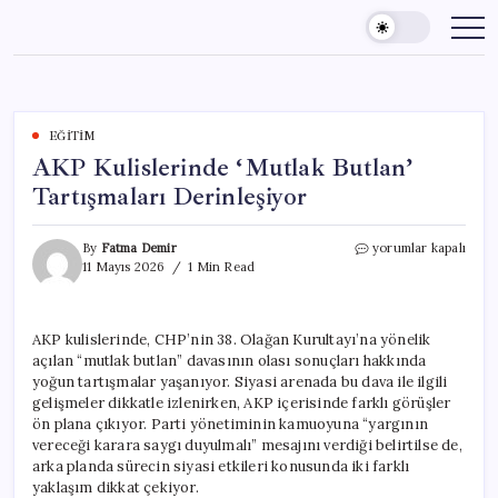
Skip
to
content
EĞITIM
AKP Kulislerinde ‘Mutlak Butlan’
Tartışmaları Derinleşiyor
AKP
By
Fatma Demir
yorumlar kapalı
Kulislerinde
11 Mayıs 2026
1 Min Read
‘Mutlak
Butlan’
Tartışmaları
AKP kulislerinde, CHP’nin 38. Olağan Kurultayı’na yönelik
Derinleşiyor
açılan “mutlak butlan” davasının olası sonuçları hakkında
için
yoğun tartışmalar yaşanıyor. Siyasi arenada bu dava ile ilgili
gelişmeler dikkatle izlenirken, AKP içerisinde farklı görüşler
ön plana çıkıyor. Parti yönetiminin kamuoyuna “yargının
vereceği karara saygı duyulmalı” mesajını verdiği belirtilse de,
arka planda sürecin siyasi etkileri konusunda iki farklı
yaklaşım dikkat çekiyor.