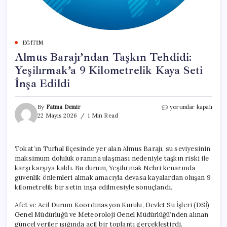
EĞITIM
Almus Barajı’ndan Taşkın Tehdidi:
Yeşilırmak’a 9 Kilometrelik Kaya Seti
İnşa Edildi
Almus
By
Fatma Demir
yorumlar kapalı
Barajı’ndan
22 Mayıs 2026
1 Min Read
Taşkın
Tehdidi:
Yeşilırmak’a
Tokat’ın Turhal ilçesinde yer alan Almus Barajı, su seviyesinin
9
maksimum doluluk oranına ulaşması nedeniyle taşkın riski ile
Kilometrelik
Kaya
karşı karşıya kaldı. Bu durum, Yeşilırmak Nehri kenarında
Seti
güvenlik önlemleri almak amacıyla devasa kayalardan oluşan 9
İnşa
kilometrelik bir setin inşa edilmesiyle sonuçlandı.
Edildi
için
Afet ve Acil Durum Koordinasyon Kurulu, Devlet Su İşleri (DSİ)
Genel Müdürlüğü ve Meteoroloji Genel Müdürlüğü’nden alınan
güncel veriler ışığında acil bir toplantı gerçekleştirdi.