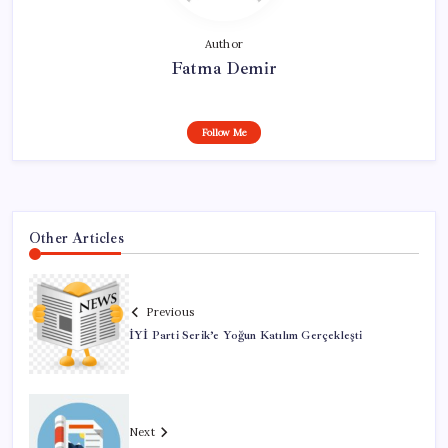
Author
Fatma Demir
Follow Me
Other Articles
Previous
İYİ Parti Serik’e Yoğun Katılım Gerçekleşti
Next