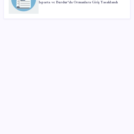
Isparta ve Burdur’da Ormanlara Giriş Yasaklandı
SON YAZILAR
Oyun Laptop’unda Soğutma Sistemi Rehberi
Yapay zeka (YZ), EiCrypto Bulut Bilişim Gücüyle
Derinlemesine Entegre Edilerek, Türklerin Ayda
12.120 Dolar Pasif Gelir Elde Etmelerine Kolayca
Yardımcı Oluyor
Fiyatlarda düşüş hevesi kursakta kaldı: Motorine