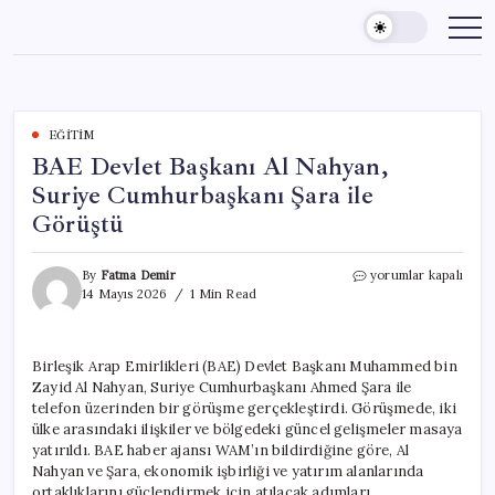
Skip
to
content
EĞITIM
BAE Devlet Başkanı Al Nahyan,
Suriye Cumhurbaşkanı Şara ile
Görüştü
BAE
By
Fatma Demir
yorumlar kapalı
Devlet
14 Mayıs 2026
1 Min Read
Başkanı
Al
Nahyan,
Birleşik Arap Emirlikleri (BAE) Devlet Başkanı Muhammed bin
Suriye
Zayid Al Nahyan, Suriye Cumhurbaşkanı Ahmed Şara ile
Cumhurbaşkanı
Şara
telefon üzerinden bir görüşme gerçekleştirdi. Görüşmede, iki
ile
ülke arasındaki ilişkiler ve bölgedeki güncel gelişmeler masaya
Görüştü
yatırıldı. BAE haber ajansı WAM’ın bildirdiğine göre, Al
için
Nahyan ve Şara, ekonomik işbirliği ve yatırım alanlarında
ortaklıklarını güçlendirmek için atılacak adımları