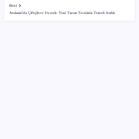
Next
Atakum’da Çiftçilere Destek: Yeni Tarım Tesisinin Temeli Atıldı
SON YAZILAR
ABD, İran-Umman anlaşması sonrası ablukayı
kaldıracak
Halkbank, ikincil halka arz süreci başlattı
Telif baskısı sonuç verdi: Suno şarkılarına dijital imza
geliyor
İYİ Parti’den ‘çerçeve yasa’ hamlesi: Komisyon’dan