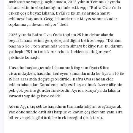
muhabirine yaptığı açıklamada, 2025 yılının Temmuz ayında
lahana ekimine başlandığını ifade etti. Aşçı, “Bafra Ovası’nda
erken çeşit beyaz lahana, Eylül ve Ekim aylarında hasat
edilmeye başlandı. Geççi lahanalar ise Mayıs sonuna kadar
toplanmaya devam ediyor.” dedi.
2025 yılında Bafra Ovası’nda toplam 25 bin dekar alanda
beyaz lahana ekimi gerçekleştirildiğini belirten Aşçı, “Dönüm
başına 6 ile 7 ton arasında verim almayı bekliyoruz. Bu durum,
yaklaşık 175 bin tonluk bir rekolte beklentisi doğuruyor.”
şeklinde konuştu.
Hasadın başlangıcında lahananın kilogram fiyatı 5 lira
civarındayken, hasadın ilerleyen zamanlarında bu fiyatın 10 ile
15 lira arasında değiştiği bildirildi. Bafra Ovası’ndan elde
edilen lahanalar, Karadeniz bölgesi başta olmak üzere ülkenin
pek çok yerine gönderilmektedir. Ayrıca, Rusya’ya da lahana
ihracatı yapıldığı kaydedildi.
Adem Aşçı, kış sebze hasadının tamamlandığını vurgulayarak,
yaz döneminde örtü altı karpuz ve kavun çeşitlerinin yanı sıra
biber ve çeltik gibi ürünlerin ekileceğini de aktardı.