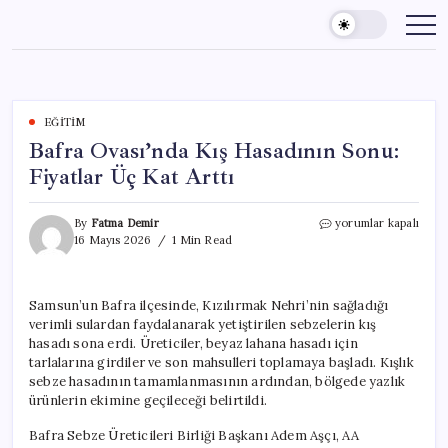
Skip
to
content
EĞITIM
Bafra Ovası’nda Kış Hasadının Sonu:
Fiyatlar Üç Kat Arttı
Bafra
By
Fatma Demir
yorumlar kapalı
Ovası’nda
16 Mayıs 2026
1 Min Read
Kış
Hasadının
Sonu:
Samsun’un Bafra ilçesinde, Kızılırmak Nehri’nin sağladığı
Fiyatlar
verimli sulardan faydalanarak yetiştirilen sebzelerin kış
Üç
Kat
hasadı sona erdi. Üreticiler, beyaz lahana hasadı için
Arttı
tarlalarına girdiler ve son mahsulleri toplamaya başladı. Kışlık
için
sebze hasadının tamamlanmasının ardından, bölgede yazlık
ürünlerin ekimine geçileceği belirtildi.
Bafra Sebze Üreticileri Birliği Başkanı Adem Aşçı, AA