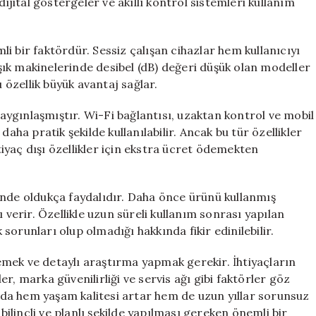
dijital göstergeler ve akıllı kontrol sistemleri kullanım
i bir faktördür. Sessiz çalışan cihazlar hem kullanıcıyı
ık makinelerinde desibel (dB) değeri düşük olan modeller
u özellik büyük avantaj sağlar.
 yaygınlaşmıştır. Wi-Fi bağlantısı, uzaktan kontrol ve mobil
aha pratik şekilde kullanılabilir. Ancak bu tür özellikler
htiyaç dışı özellikler için ekstra ücret ödemekten
inde oldukça faydalıdır. Daha önce ürünü kullanmış
 verir. Özellikle uzun süreli kullanım sonrası yapılan
orunları olup olmadığı hakkında fikir edinilebilir.
mek ve detaylı araştırma yapmak gerekir. İhtiyaçların
ler, marka güvenilirliği ve servis ağı gibi faktörler göz
da hem yaşam kalitesi artar hem de uzun yıllar sorunsuz
 bilinçli ve planlı şekilde yapılması gereken önemli bir