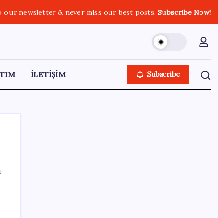
o our newsletter & never miss our best posts.
Subscribe Now!
TIM
İLETİŞİM
Subscribe
ı
SON YAZILAR
Ankara Emniyeti’nde sürpriz atama:
Belediye soruşturmalarını yürüten isim