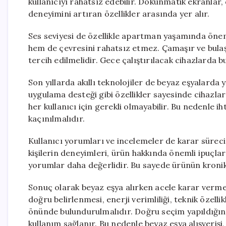
kullanıcıyı rahatsız edebilir. Dokunmatik ekranlar, 
deneyimini artıran özellikler arasında yer alır.
Ses seviyesi de özellikle apartman yaşamında öneml
hem de çevresini rahatsız etmez. Çamaşır ve bulaş
tercih edilmelidir. Gece çalıştırılacak cihazlarda b
Son yıllarda akıllı teknolojiler de beyaz eşyalarda
uygulama desteği gibi özellikler sayesinde cihazlar d
her kullanıcı için gerekli olmayabilir. Bu nedenle i
kaçınılmalıdır.
Kullanıcı yorumları ve incelemeler de karar sürec
kişilerin deneyimleri, ürün hakkında önemli ipuçları
yorumlar daha değerlidir. Bu sayede ürünün kronik s
Sonuç olarak beyaz eşya alırken acele karar verme
doğru belirlenmesi, enerji verimliliği, teknik özellik
önünde bulundurulmalıdır. Doğru seçim yapıldığın
kullanım sağlanır. Bu nedenle beyaz eşya alışverişi,