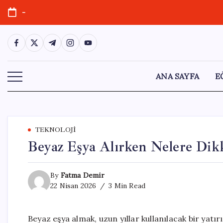
Skip
-
to
content
https://www.facebook.com/
https://twitter.com/
https://t.me/
https://www.instagram.com/
https://youtube.com/
ANA SAYFA
E
TEKNOLOJI
Beyaz Eşya Alırken Nelere Dikk
By
Fatma Demir
22 Nisan 2026
3 Min Read
Beyaz eşya almak, uzun yıllar kullanılacak bir yatır