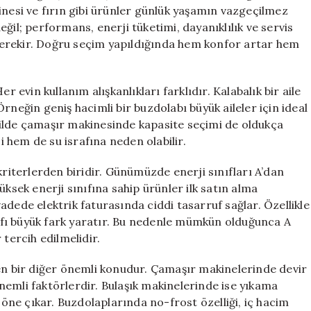
Edilir?
inesi ve fırın gibi ürünler günlük yaşamın vazgeçilmez
için
ğil; performans, enerji tüketimi, dayanıklılık ve servis
erekir. Doğru seçim yapıldığında hem konfor artar hem
r evin kullanım alışkanlıkları farklıdır. Kalabalık bir aile
. Örneğin geniş hacimli bir buzdolabı büyük aileler için ideal
şekilde çamaşır makinesinde kapasite seçimi de oldukça
 hem de su israfına neden olabilir.
kriterlerden biridir. Günümüzde enerji sınıfları A’dan
üksek enerji sınıfına sahip ürünler ilk satın alma
adede elektrik faturasında ciddi tasarruf sağlar. Özellikle
ınıfı büyük fark yaratır. Bu nedenle mümkün olduğunca A
 tercih edilmelidir.
ken bir diğer önemli konudur. Çamaşır makinelerinde devir
 önemli faktörlerdir. Bulaşık makinelerinde ise yıkama
ne çıkar. Buzdolaplarında no-frost özelliği, iç hacim