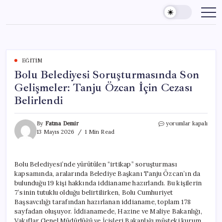
Skip
to
content
EĞITIM
Bolu Belediyesi Soruşturmasında Son
Gelişmeler: Tanju Özcan İçin Cezası
Belirlendi
Bolu
By
Fatma Demir
yorumlar kapalı
Belediyesi
13 Mayıs 2026
1 Min Read
Soruşturmasında
Son
Gelişmeler:
Bolu Belediyesi’nde yürütülen “irtikap” soruşturması
Tanju
kapsamında, aralarında Belediye Başkanı Tanju Özcan’ın da
Özcan
İçin
bulunduğu 19 kişi hakkında iddianame hazırlandı. Bu kişilerin
Cezası
7’sinin tutuklu olduğu belirtilirken, Bolu Cumhuriyet
Belirlendi
Başsavcılığı tarafından hazırlanan iddianame, toplam 178
için
sayfadan oluşuyor. İddianamede, Hazine ve Maliye Bakanlığı,
Vakıflar Genel Müdürlüğü ve İçişleri Bakanlığı müşteki kurum