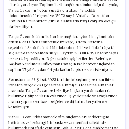
olarak yer alıyor. Toplamda 41 mağdurun bulunduğu dosyada,
Tanju Özcan’ın “icbar suretiyle irtikap”, “nitelikli
dolandırıcılık”, “rüşvet” ve “5072 sayılı Vakıf ve Dernekler
Kanunu’na muhalefet” gibi suçlamalarla karşı karşıya olduğu
ifade ediliyor.
Tanju Özcan hakkında, her bir mağdura yönelik eyleminden
ötürü 6 defa “icbar suretiyle irtikap”, 3 defa “irtikaba
teşebbüs”, 34 defa “nitelikli dolandırıcılık” ve 1 defa “rüşvet”
suçlarından toplamda 90 yıl 3 aydan 263 yıl 6 aya kadar hapis
cezası talep ediliyor. Diğer tutuklu şüphelilerden Belediye
Başkan Yardımcısı Süleyman Can için ise benzer suçlardan
toplam 27 yıl 6 aydan 64 yıla kadar hapis cezası isteniyor.
Soruşturma, 28 Şubat 2023 tarihinde başlamış ve o tarihten
itibaren birçok kişi gözaltına alınmıştı. Gözaltına alınanlar
arasında Tanju Özcan ve belediye başkan yardımcıları da
bulunuyor. Şüphelilerin evlerinde, iş yerlerinde ve araçlarında
arama yapılırken, bazı belgeler ve dijital materyallere el
konulmuştu.
Tanju Özcan, iddianamede tüm suçlamaları reddettiğini
belirtmiş ve herhangi bir baskı veya menfaat talebinde
bulunmadığını ifade etmiştir. Bolu 3. Ağır Ceza Mahkemesi’ne