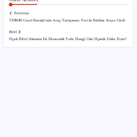
Previous
TBMM Genel Kurulu’nda Araç Tartışması: Pervin Buldan Araya Girdi
Next
Uçak Bileti Almanın En Ekonomik Yolu: Hangi Gün Uçmak Daha Ucuz?
SON YAZILAR
Ankara Emniyeti’nde sürpriz atama: Belediye
soruşturmalarını yürüten isim ‘terfi’ etti
Oyun Laptop’unda Soğutma Sistemi Rehberi