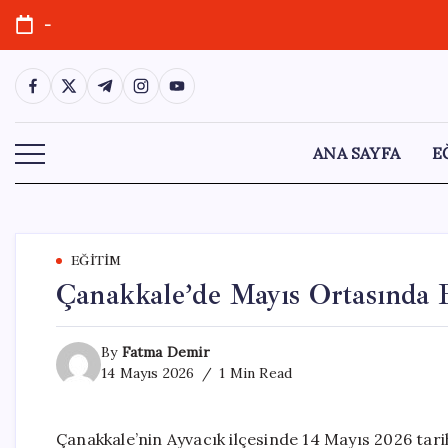
Skip
-
to
content
https://www.facebook.com/
https://twitter.com/
https://t.me/
https://www.instagram.com/
https://youtube.com/
ANA SAYFA
E
EĞITIM
Çanakkale’de Mayıs Ortasında 
By
Fatma Demir
14 Mayıs 2026
1 Min Read
Çanakkale’nin Ayvacık ilçesinde 14 Mayıs 2026 tarih