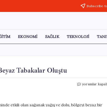
Subscribe t
ĞİTİM
EKONOMİ
SAĞLIK
TEKNOLOJİ
TANI
Beyaz Tabakalar Oluştu
Çanakkale’de
yorumlar kapal
Mayıs
Ortasında
Beyaz
Tabakalar
inde etkili olan sağanak yağış ve dolu, bölgeyi beyaz bir