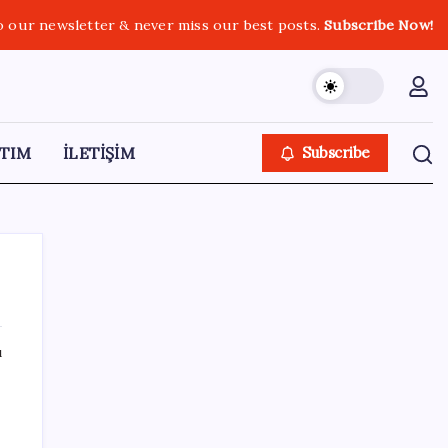
o our newsletter & never miss our best posts.
Subscribe Now!
TIM
İLETİŞİM
Subscribe
ı
SON YAZILAR
Fiyatını gören kapış kapış alıyor: Talebe
stok yetişmiyor