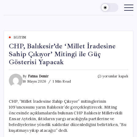
Skip
to
content
EĞITIM
CHP, Balıkesir’de ‘Millet İradesine
Sahip Çıkıyor’ Mitingi ile Güç
Gösterisi Yapacak
CHP,
By
Fatma Demir
yorumlar kapalı
Balıkesir’de
16 Mayıs 2026
1 Min Read
‘Millet
İradesine
Sahip
CHP, “Millet İradesine Sahip Çıkıyor” mitinglerinin
Çıkıyor’
109’uncusunu yarın Balıkesir’de gerçekleştirecek. Miting
Mitingi
ile
öncesinde açıklamalarda bulunan CHP Balıkesir Milletvekili
Güç
Ensar Aytekin, iktidarın yargı aracılığıyla partilerine ve
Gösterisi
belediyelerine yönelik saldırılar düzenlediğini belirtirken, “Bu
Yapacak
kuşatmayı yıkıp atacağız” dedi.
için