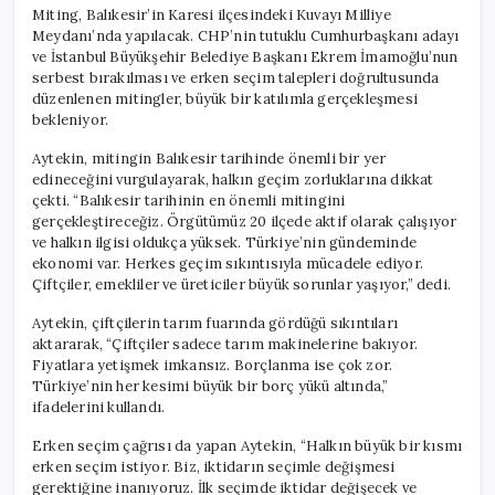
Miting, Balıkesir’in Karesi ilçesindeki Kuvayı Milliye
Meydanı’nda yapılacak. CHP’nin tutuklu Cumhurbaşkanı adayı
ve İstanbul Büyükşehir Belediye Başkanı Ekrem İmamoğlu’nun
serbest bırakılması ve erken seçim talepleri doğrultusunda
düzenlenen mitingler, büyük bir katılımla gerçekleşmesi
bekleniyor.
Aytekin, mitingin Balıkesir tarihinde önemli bir yer
edineceğini vurgulayarak, halkın geçim zorluklarına dikkat
çekti. “Balıkesir tarihinin en önemli mitingini
gerçekleştireceğiz. Örgütümüz 20 ilçede aktif olarak çalışıyor
ve halkın ilgisi oldukça yüksek. Türkiye’nin gündeminde
ekonomi var. Herkes geçim sıkıntısıyla mücadele ediyor.
Çiftçiler, emekliler ve üreticiler büyük sorunlar yaşıyor,” dedi.
Aytekin, çiftçilerin tarım fuarında gördüğü sıkıntıları
aktararak, “Çiftçiler sadece tarım makinelerine bakıyor.
Fiyatlara yetişmek imkansız. Borçlanma ise çok zor.
Türkiye’nin her kesimi büyük bir borç yükü altında,”
ifadelerini kullandı.
Erken seçim çağrısı da yapan Aytekin, “Halkın büyük bir kısmı
erken seçim istiyor. Biz, iktidarın seçimle değişmesi
gerektiğine inanıyoruz. İlk seçimde iktidar değişecek ve