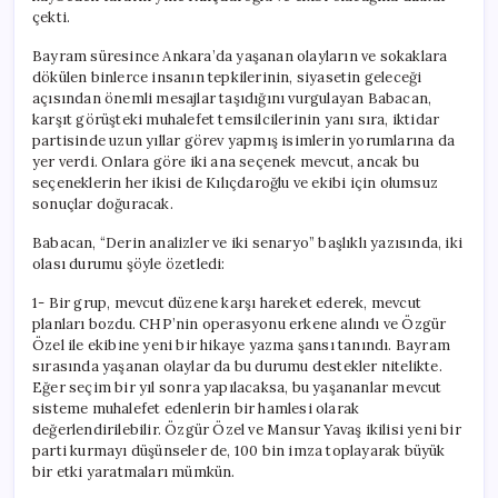
çekti.
Bayram süresince Ankara’da yaşanan olayların ve sokaklara
dökülen binlerce insanın tepkilerinin, siyasetin geleceği
açısından önemli mesajlar taşıdığını vurgulayan Babacan,
karşıt görüşteki muhalefet temsilcilerinin yanı sıra, iktidar
partisinde uzun yıllar görev yapmış isimlerin yorumlarına da
yer verdi. Onlara göre iki ana seçenek mevcut, ancak bu
seçeneklerin her ikisi de Kılıçdaroğlu ve ekibi için olumsuz
sonuçlar doğuracak.
Babacan, “Derin analizler ve iki senaryo” başlıklı yazısında, iki
olası durumu şöyle özetledi:
1- Bir grup, mevcut düzene karşı hareket ederek, mevcut
planları bozdu. CHP’nin operasyonu erkene alındı ve Özgür
Özel ile ekibine yeni bir hikaye yazma şansı tanındı. Bayram
sırasında yaşanan olaylar da bu durumu destekler nitelikte.
Eğer seçim bir yıl sonra yapılacaksa, bu yaşananlar mevcut
sisteme muhalefet edenlerin bir hamlesi olarak
değerlendirilebilir. Özgür Özel ve Mansur Yavaş ikilisi yeni bir
parti kurmayı düşünseler de, 100 bin imza toplayarak büyük
bir etki yaratmaları mümkün.