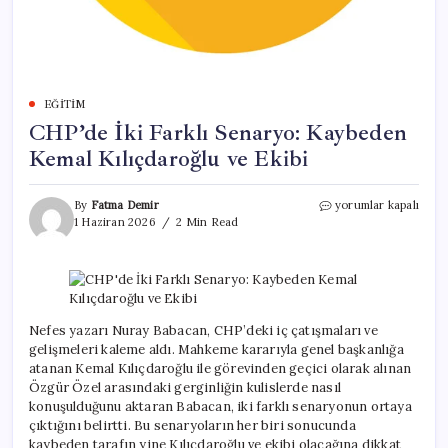
EĞITIM
CHP’de İki Farklı Senaryo: Kaybeden
Kemal Kılıçdaroğlu ve Ekibi
CHP’de
By
Fatma Demir
yorumlar kapalı
İki
1 Haziran 2026
2 Min Read
Farklı
Senaryo:
Kaybeden
Kemal
Kılıçdaroğlu
ve
Nefes yazarı Nuray Babacan, CHP’deki iç çatışmaları ve
Ekibi
gelişmeleri kaleme aldı. Mahkeme kararıyla genel başkanlığa
için
atanan Kemal Kılıçdaroğlu ile görevinden geçici olarak alınan
Özgür Özel arasındaki gerginliğin kulislerde nasıl
konuşulduğunu aktaran Babacan, iki farklı senaryonun ortaya
çıktığını belirtti. Bu senaryoların her biri sonucunda
kaybeden tarafın yine Kılıçdaroğlu ve ekibi olacağına dikkat