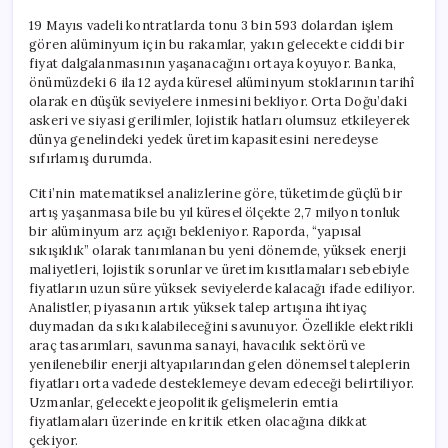
19 Mayıs vadeli kontratlarda tonu 3 bin 593 dolardan işlem
gören alüminyum için bu rakamlar, yakın gelecekte ciddi bir
fiyat dalgalanmasının yaşanacağını ortaya koyuyor. Banka,
önümüzdeki 6 ila 12 ayda küresel alüminyum stoklarının tarihî
olarak en düşük seviyelere inmesini bekliyor. Orta Doğu’daki
askeri ve siyasi gerilimler, lojistik hatları olumsuz etkileyerek
dünya genelindeki yedek üretim kapasitesini neredeyse
sıfırlamış durumda.
Citi’nin matematiksel analizlerine göre, tüketimde güçlü bir
artış yaşanmasa bile bu yıl küresel ölçekte 2,7 milyon tonluk
bir alüminyum arz açığı bekleniyor. Raporda, “yapısal
sıkışıklık” olarak tanımlanan bu yeni dönemde, yüksek enerji
maliyetleri, lojistik sorunlar ve üretim kısıtlamaları sebebiyle
fiyatların uzun süre yüksek seviyelerde kalacağı ifade ediliyor.
Analistler, piyasanın artık yüksek talep artışına ihtiyaç
duymadan da sıkı kalabileceğini savunuyor. Özellikle elektrikli
araç tasarımları, savunma sanayi, havacılık sektörü ve
yenilenebilir enerji altyapılarından gelen dönemsel taleplerin
fiyatları orta vadede desteklemeye devam edeceği belirtiliyor.
Uzmanlar, gelecekte jeopolitik gelişmelerin emtia
fiyatlamaları üzerinde en kritik etken olacağına dikkat
çekiyor.