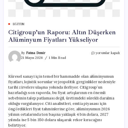
EĞITIM
Citigroup’un Raporu: Altın Düşerken
Alüminyum Fiyatları Yükseliyor
Citigroup’un
By
Fatma Demir
yorumlar kapalı
Raporu:
21 Mayıs 2026
1 Min Read
Altın
Düşerken
Alüminyum
Küresel sanayi için temel bir hammadde olan alüminyumun
Fiyatları
fiyatları, lojistik sorunlar ve jeopolitik gerginlikler nedeniyle
Yükseliyor
için
tarihi zirvelere ulaşma yolunda ilerliyor. Citigroup’un
hazırladığı son raporda, bu fiyat artışlarının en önemli
sebebinin talep patlaması değil, üretimdeki sürekli daralma
olduğu vurgulanıyor. Citi analistleri, emtia piyasası için
öngördükleri fiyat tahminlerine göre, alüminyumun 2026
yılının ortalarında ton başına yaklaşık 4 bin dolara, 2027
yılında ise 5 bin 350 dolara ulaşarak rekor kıracağını
belirtiyor.