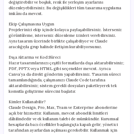
değiştirebilir ve boşluk, renk ile yerleşim ayarlarını
düzenleyebilirsiniz. Bu değişiklikleri tüm tasarıma uygulama
imkânı da mevcut.
Ekip Çalışmasına Uygun
Projelerinizi ekip içinde kolayca paylaşabilirsiniz. İsterseniz
görüntüleme, isterseniz düzenleme izinleri verebilirsiniz.
Aynı tasarım üzerinde birlikte çalışabiliyor ve Claude
aracılığıyla grup halinde iletişim kurabiliyorsunuz.
Dışa Aktarma ve Kod Süreci
Hazır tasarımlarınızı çeşitli formatlarda dışa aktarabilirsiniz;
PDF, PPTX veya HTML gibi seçenekler mevcut. Ayrıca
Canva’ya da direkt gönderim yapabilirsiniz. Tasarım süreci
tamamlandığında, çalışmanızı Claude Code tarafına
aktarabilirsiniz; sistem gerekli dosyaları paketleyerek tek
komutla geliştirme sürecini başlatır.
Kimler Kullanabilir?
Claude Design, Pro, Max, Team ve Enterprise abonelerine
açık bir hizmettir. Kullanım, mevcut abonelik limitleri
dâhilindedir ve ek kullanım talebi de mümkündür. Kurumsal
hesaplarda bazı özellikler başlangıçta kapalı gelir; yönetici
tarafından ayarlardan açılması gerekebilir. Kullanmak için