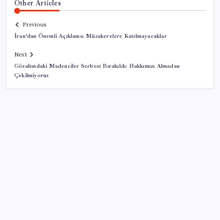
Other Articles
Previous
İran’dan Önemli Açıklama: Müzakerelere Katılmayacaklar
Next
Gözaltındaki Madenciler Serbest Bırakıldı: Hakkımızı Almadan
Çekilmiyoruz
SON YAZILAR
ABD, İran-Umman anlaşması sonrası ablukayı
kaldıracak