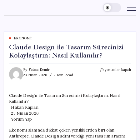
Skip
to
content
EKONOMI
Claude Design ile Tasarım Sürecinizi
Kolaylaştırın: Nasıl Kullanılır?
Claude
By
Fatma Demir
yorumlar kapalı
Design
23 Nisan 2026
2 Min Read
ile
Tasarım
Sürecinizi
Claude Design ile Tasarım Sürecinizi Kolaylaştırın: Nasıl
Kolaylaştırın:
Kullanılır?
Nasıl
Kullanılır?
Hakan Kaplan
için
23 Nisan 2026
Yorum Yap
Ekonomi alanında dikkat çeken yeniliklerden biri olan
Anthropic, Claude Design adını verdiği yeni tasarım aracını