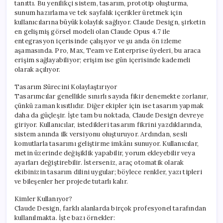
tanıttı. Bu yenilikçi sistem, tasarım, prototip oluşturma,
sunum hazırlama ve tek sayfalık içerikler üretmek için
kullanıcılarına büyük kolaylık sağlıyor. Claude Design, şirketin
en gelişmiş görsel modeli olan Claude Opus 4.7 ile
entegrasyon içerisinde çalışıyor ve şu anda ön izleme
aşamasında. Pro, Max, Team ve Enterprise üyeleri, bu araca
erişim sağlayabiliyor; erişim ise gün içerisinde kademeli
olarak açılıyor.
Tasarım Sürecini Kolaylaştırıyor
Tasarımcılar genellikle sınırlı sayıda fikir denemekte zorlanır,
çünkü zaman kısıtlıdır. Diğer ekipler için ise tasarım yapmak
daha da güçleşir. İşte tam bu noktada, Claude Design devreye
giriyor. Kullanıcılar, istedikleri tasarım fikrini yazdıklarında,
sistem anında ilk versiyonu oluşturuyor. Ardından, sesli
komutlarla tasarımı geliştirme imkânı sunuyor. Kullanıcılar,
metin üzerinde değişiklik yapabilir, yorum ekleyebilir veya
ayarları değiştirebilir. İsterseniz, araç otomatik olarak
ekibinizin tasarım dilini uygular; böylece renkler, yazı tipleri
ve bileşenler her projede tutarlı kalır.
Kimler Kullanıyor?
Claude Design, farklı alanlarda birçok profesyonel tarafından
kullanılmakta. İşte bazı örnekler: