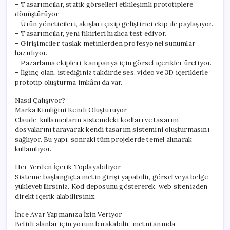
– Tasarımcılar, statik görselleri etkileşimli prototiplere
dönüştürüyor.
– Ürün yöneticileri, akışları çizip geliştirici ekip ile paylaşıyor.
– Tasarımcılar, yeni fikirleri hızlıca test ediyor.
– Girişimciler, taslak metinlerden profesyonel sunumlar
hazırlıyor.
– Pazarlama ekipleri, kampanya için görsel içerikler üretiyor.
– İlginç olan, istediğiniz takdirde ses, video ve 3D içeriklerle
prototip oluşturma imkânı da var.
Nasıl Çalışıyor?
Marka Kimliğini Kendi Oluşturuyor
Claude, kullanıcıların sistemdeki kodları ve tasarım
dosyalarını tarayarak kendi tasarım sistemini oluşturmasını
sağlıyor. Bu yapı, sonraki tüm projelerde temel alınarak
kullanılıyor.
Her Yerden İçerik Toplayabiliyor
Sisteme başlangıçta metin girişi yapabilir, görsel veya belge
yükleyebilirsiniz. Kod deposunu göstererek, web sitenizden
direkt içerik alabilirsiniz.
İnce Ayar Yapmanıza İzin Veriyor
Belirli alanlar için yorum bırakabilir, metni anında