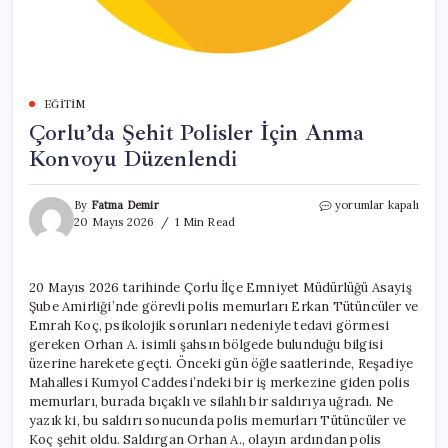
EĞITIM
Çorlu’da Şehit Polisler İçin Anma
Konvoyu Düzenlendi
Çorlu’da
By
Fatma Demir
yorumlar kapalı
Şehit
20 Mayıs 2026
1 Min Read
Polisler
İçin
Anma
20 Mayıs 2026 tarihinde Çorlu İlçe Emniyet Müdürlüğü Asayiş
Konvoyu
Şube Amirliği’nde görevli polis memurları Erkan Tütüncüler ve
Düzenlendi
için
Emrah Koç, psikolojik sorunları nedeniyle tedavi görmesi
gereken Orhan A. isimli şahsın bölgede bulunduğu bilgisi
üzerine harekete geçti. Önceki gün öğle saatlerinde, Reşadiye
Mahallesi Kumyol Caddesi’ndeki bir iş merkezine giden polis
memurları, burada bıçaklı ve silahlı bir saldırıya uğradı. Ne
yazık ki, bu saldırı sonucunda polis memurları Tütüncüler ve
Koç şehit oldu. Saldırgan Orhan A., olayın ardından polis