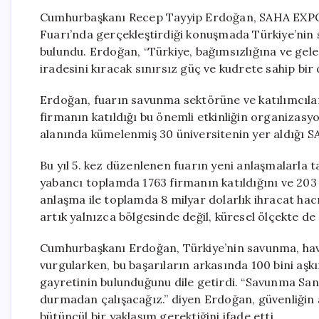
Cumhurbaşkanı Recep Tayyip Erdoğan, SAHA EXPO 
Fuarı’nda gerçekleştirdiği konuşmada Türkiye’nin
bulundu. Erdoğan, “Türkiye, bağımsızlığına ve gel
iradesini kıracak sınırsız güç ve kudrete sahip bir d
Erdoğan, fuarın savunma sektörüne ve katılımcılar
firmanın katıldığı bu önemli etkinliğin organizasy
alanında kümelenmiş 30 üniversitenin yer aldığı SA
Bu yıl 5. kez düzenlenen fuarın yeni anlaşmalarla ta
yabancı toplamda 1763 firmanın katıldığını ve 203
anlaşma ile toplamda 8 milyar dolarlık ihracat hac
artık yalnızca bölgesinde değil, küresel ölçekte de 
Cumhurbaşkanı Erdoğan, Türkiye’nin savunma, havac
vurgularken, bu başarıların arkasında 100 bini aşkı
gayretinin bulunduğunu dile getirdi. “Savunma Sa
durmadan çalışacağız.” diyen Erdoğan, güvenliğin 
bütüncül bir yaklaşım gerektiğini ifade etti.