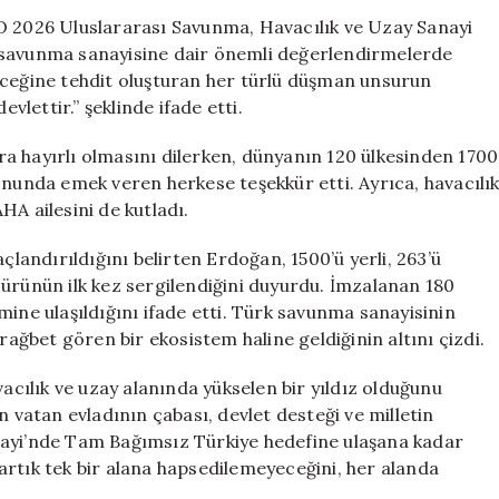
Düşmanlarımızı
2026 Uluslararası Savunma, Havacılık ve Uzay Sanayi
İradesini
 savunma sanayisine dair önemli değerlendirmelerde
Kıracak
eceğine tehdit oluşturan her türlü düşman unsurun
için
evlettir.” şeklinde ifade etti.
a hayırlı olmasını dilerken, dünyanın 120 ülkesinden 1700
onunda emek veren herkese teşekkür etti. Ayrıca, havacılı
HA ailesini de kutladı.
çlandırıldığını belirten Erdoğan, 1500’ü yerli, 263’ü
 ürünün ilk kez sergilendiğini duyurdu. İmzalanan 180
mine ulaşıldığını ifade etti. Türk savunma sanayisinin
rağbet gören bir ekosistem haline geldiğinin altını çizdi.
ılık ve uzay alanında yükselen bir yıldız olduğunu
n vatan evladının çabası, devlet desteği ve milletin
nayi’nde Tam Bağımsız Türkiye hedefine ulaşana kadar
artık tek bir alana hapsedilemeyeceğini, her alanda