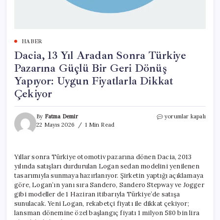
HABER
Dacia, 13 Yıl Aradan Sonra Türkiye
Pazarına Güçlü Bir Geri Dönüş
Yapıyor: Uygun Fiyatlarla Dikkat
Çekiyor
Dacia,
By
Fatma Demir
yorumlar kapalı
13
22 Mayıs 2026
1 Min Read
Yıl
Aradan
Sonra
Yıllar sonra Türkiye otomotiv pazarına dönen Dacia, 2013
Türkiye
yılında satışları durdurulan Logan sedan modelini yenilenen
Pazarına
Güçlü
tasarımıyla sunmaya hazırlanıyor. Şirketin yaptığı açıklamaya
Bir
göre, Logan’ın yanı sıra Sandero, Sandero Stepway ve Jogger
Geri
gibi modeller de 1 Haziran itibarıyla Türkiye’de satışa
Dönüş
sunulacak. Yeni Logan, rekabetçi fiyatı ile dikkat çekiyor;
Yapıyor:
lansman dönemine özel başlangıç fiyatı 1 milyon 580 bin lira
Uygun