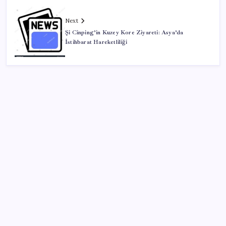
Next
Şi Cinping’in Kuzey Kore Ziyareti: Asya’da
İstihbarat Hareketliliği
SON YAZILAR
Oyun Laptop’unda Soğutma Sistemi Rehberi
Yapay zeka (YZ), EiCrypto Bulut Bilişim Gücüyle
Derinlemesine Entegre Edilerek, Türklerin Ayda
12.120 Dolar Pasif Gelir Elde Etmelerine Kolayca