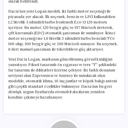
olarak belirlendi.
Fiyatlarla
Dikkat
Dacia’nın yeni Logan modeli, iki farklı motor seçeneği ile
Çekiyor
piyasada yer alacak. İlk seçenek, benzin ve LPG kullanabilen
için
1,2 litrelik 3 silindirli turbo beslemeli Eco-G 120 motoru
içeriyor. Bu motor, 120 beygir güç ve 197 Nm tork üreterek,
çift kavramalı (EDC) otomatik şanzıman ile sunuluyor. İkinci
motor seçeneği ise 1,0 litrelik 3 silindirli turbo benzinli TCe
100 olup, 100 beygir güç ve 200 Nm tork sunuyor. Bu seçenek,
6 ileri manuel şanzıman ile tekerleklere güç aktarıyor.
Yeni Dacia Logan, markanın güncellenmiş görsel kimliğini
yansıtıyor. Piksel tasarımlı ön ızgarası ve ters “T” şeklindeki
far tasarımı ile dikkatleri üzerine çekiyor. İki farklı donanım
seviyesi olan Expression ve Journey ile sunulacak olan
modelde, otomatik klima, 16 inç jantlar ve köpek balığı anteni
gibi çeşitli standart özellikler bulunuyor. Dacia’nın bu geri
dönüşü, uygun fiyatlarıyla otomobil alıcılarını yeniden
kendine çekmeye hazırlanıyor.