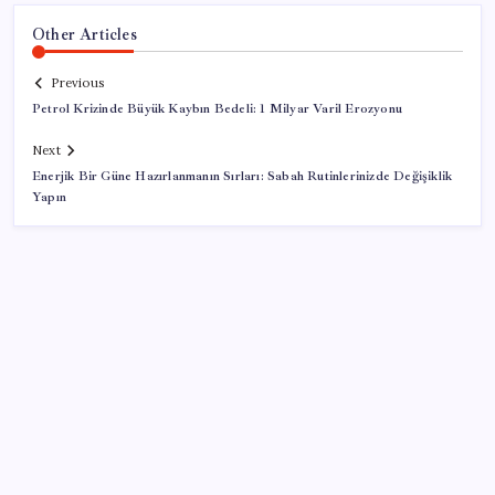
Other Articles
Previous
Petrol Krizinde Büyük Kaybın Bedeli: 1 Milyar Varil Erozyonu
Next
Enerjik Bir Güne Hazırlanmanın Sırları: Sabah Rutinlerinizde Değişiklik
Yapın
SON YAZILAR
ABD, İran-Umman anlaşması sonrası ablukayı