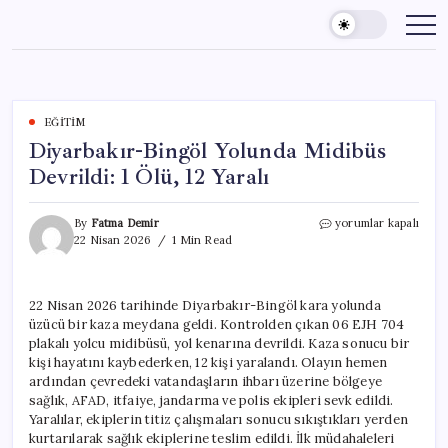
Skip
to
content
EĞITIM
Diyarbakır-Bingöl Yolunda Midibüs
Devrildi: 1 Ölü, 12 Yaralı
Diyarbakır-
By
Fatma Demir
yorumlar kapalı
Bingöl
22 Nisan 2026
1 Min Read
Yolunda
Midibüs
Devrildi:
22 Nisan 2026 tarihinde Diyarbakır-Bingöl kara yolunda
1
üzücü bir kaza meydana geldi. Kontrolden çıkan 06 EJH 704
Ölü,
12
plakalı yolcu midibüsü, yol kenarına devrildi. Kaza sonucu bir
Yaralı
kişi hayatını kaybederken, 12 kişi yaralandı. Olayın hemen
için
ardından çevredeki vatandaşların ihbarı üzerine bölgeye
sağlık, AFAD, itfaiye, jandarma ve polis ekipleri sevk edildi.
Yaralılar, ekiplerin titiz çalışmaları sonucu sıkıştıkları yerden
kurtarılarak sağlık ekiplerine teslim edildi. İlk müdahaleleri