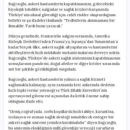
Bağcıoğlu, askeri hastanelerin kapatılmasının, gelecekteki
biyolojik tehditler, salgınlar ve sağlık krizleri karşısında
Türkiye’nin ulusal güvenliği için ciddi riskler oluşturduğunu
belirtti ve şu ifadeleri kullandı: “Tedbirlerin alınmaması bir
ihmaldir. Tarih bunu yazacak.”
Dünya genelinde, Hantavirüs salgını sırasında, Amerika
Birleşik Devletleri’nden Fransa’ya, İspanya’dan Yunanistan’a
kadar birçok ülke, askeri sağlık altyapılarını ve hastanelerini
aktifleştirerek hızlı müdahale mekanizmalarını devreye soktu.
Bağcıoğlu, Türkiye’de askeri sağlık sisteminin kapatılmasının
sonuçlarının pandemi, doğal afetler ve diğer krizler sırasında
net bir şekilde görüldüğünü vurguladı.
Bağcıoğlu, askeri hastanelerin yalnızca sağlık hizmeti
sağlamakla kalmayıp, aynı zamanda kriz anlarında devletin
hızlı tepki verme yeteneği ve Türk Silahlı Kuvvetleri’nin
operasyonel güvencesi açısından da kritik öneme sahip
olduğunu ifade etti.
“Geniş coğrafyada, zorlu koşullarda hızlı tahliye, karantina,
izolasyon ve uzman sağlık desteği sunabilecek entegre bir
askeri sağlık sistemi yeniden kurulmalıdır” diyen Bağcıoğlu,
bu sistemin eksikliğinin milli güvenliğe vereceği zararların