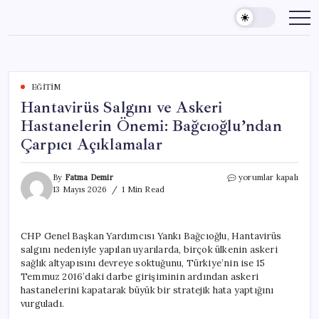
Skip
to
content
EĞITIM
Hantavirüs Salgını ve Askeri
Hastanelerin Önemi: Bağcıoğlu’ndan
Çarpıcı Açıklamalar
Hantavirüs
By
Fatma Demir
yorumlar kapalı
Salgını
13 Mayıs 2026
1 Min Read
ve
Askeri
Hastanelerin
CHP Genel Başkan Yardımcısı Yankı Bağcıoğlu, Hantavirüs
Önemi:
salgını nedeniyle yapılan uyarılarda, birçok ülkenin askeri
Bağcıoğlu’ndan
Çarpıcı
sağlık altyapısını devreye soktuğunu, Türkiye’nin ise 15
Açıklamalar
Temmuz 2016’daki darbe girişiminin ardından askeri
için
hastanelerini kapatarak büyük bir stratejik hata yaptığını
vurguladı.