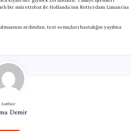
yucu kıyafetler giymek zorundadır. Tahliye işlemleri
lı bir mürettebat ile Hollanda’nın Rotterdam Limanı’na
nulmasının ardından, test sonuçları hastalığın yayılma
Author
ma Demir