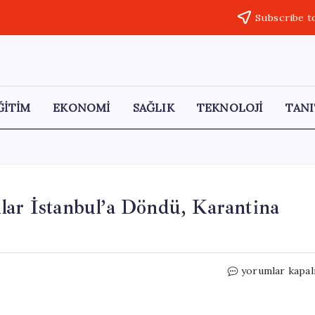
Subscribe t
ĞİTİM
EKONOMİ
SAĞLIK
TEKNOLOJİ
TANI
lar İstanbul’a Döndü, Karantina
Hantavirüs
yorumlar kapal
Tehdidi:
Türk
Yolcular