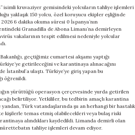
İstanbul’a
isimli kruvaziyer gemisindeki yolcuların tahliye işlemleri
Döndü,
uğu yaklaşık 150 yolcu, özel koruyucu ekipler eşliğinde
Karantina
s 2026 6 dakika okuma süresi 0 İspanya’nın
Süreci
entindeki Granadilla de Abona Limanı’na demirleyen
Başladı
irüs vakalarının tespit edilmesi nedeniyle yolcular
için
dı.
kanlığı, geçtiğimiz cumartesi akşamı yaptığı
kiye’ye getirileceğini ve karantinaya alınacağını
e İstanbul’a ulaştı. Türkiye’ye giriş yapan bu
ı öğrenildi.
 yürüttüğü operasyon çerçevesinde yurda getirilen
ağı belirtiliyor. Yetkililer, bu tedbirin amaçlı karantina
e yandan, Türk vatandaşlarında şu an herhangi bir hastalı
e kişilerle temas etmiş olabilecekleri veya bulaş riski
arantinaya alındıkları kaydedildi. Limanda demirli olan
 mürettebatın tahliye işlemleri devam ediyor.