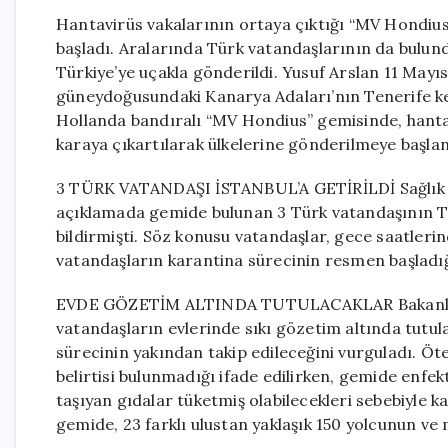
Hantavirüs vakalarının ortaya çıktığı “MV Hondius” 
başladı. Aralarında Türk vatandaşlarının da bulund
Türkiye’ye uçakla gönderildi. Yusuf Arslan 11 Mayı
güneydoğusundaki Kanarya Adaları’nın Tenerife k
Hollanda bandıralı “MV Hondius” gemisinde, hantav
karaya çıkartılarak ülkelerine gönderilmeye başlan
3 TÜRK VATANDAŞI İSTANBUL’A GETİRİLDİ Sağlık Ba
açıklamada gemide bulunan 3 Türk vatandaşının Tür
bildirmişti. Söz konusu vatandaşlar, gece saatlerind
vatandaşların karantina sürecinin resmen başladığ
EVDE GÖZETİM ALTINDA TUTULACAKLAR Bakanlığın
vatandaşların evlerinde sıkı gözetim altında tutulac
sürecinin yakından takip edileceğini vurguladı. Öt
belirtisi bulunmadığı ifade edilirken, gemide enfekt
taşıyan gıdalar tüketmiş olabilecekleri sebebiyle k
gemide, 23 farklı ulustan yaklaşık 150 yolcunun ve