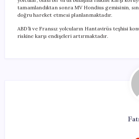
yolcular, olası bir virüs bulaşma riskine karşı koru
tamamlandıktan sonra MV Hondius gemisinin, sınır
doğru hareket etmesi planlanmaktadır.
ABD’li ve Fransız yolcuların Hantavirüs teşhisi ko
riskine karşı endişeleri artırmaktadır.
Fat