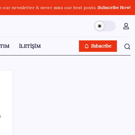
o our newsletter & never miss our best posts.
Subscribe Now!
TIM
İLETİŞİM
Subscribe
SON YAZILAR
ı
Oyun Laptop’unda Soğutma Sistemi Rehberi