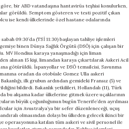
göre, bir ABD vatandaşına hantavirüs teşhisi konulurken,
mlar görüldü. Semptom gösteren ve testi pozitif çıkan
olcu ise kendi ülkelerinde özel hastane odalarında
ah 09:30’da (TSİ 11:30) başlayan tahliye işlemleri
gemiye binen Dünya Sağlık Örgütü (DSÖ) için çalışan bir
ldu. MV Hondius karaya yanaşmadığı için liman
en alınan 15 kişi, limandan karaya çıkartılarak Askeri Acil
ına götürüldü. İspanyollar ve DSÖ temsilcisi, Savunma
alimanına oradan da otobüsle Gomez Ulla askeri
 Bakanlığı, ilk grubun ardından gemideki Fransız (5) ve
iğini bildirdi. Bakanlık yetkilileri, Hollandalı (11), Türk
ların da bu akşama kadar ülkelerine gitmek üzere uçaklarının
cuların büyük çoğunluğunun bugün Tenerife’den ayrılması
olcular için Avustralya’ya bir sefer düzenleneceği, uçuş
ndıralı olmasından dolayı bu ülkeden gelecek ikinci bir
liye operasyonuna katılan tüm askeri ve sivil personel ile