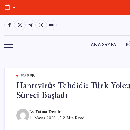
Skip
-
to
content
https://www.facebook.com/
https://twitter.com/
https://t.me/
https://www.instagram.com/
https://youtube.com/
ANA SAYFA
E
HABER
Hantavirüs Tehdidi: Türk Yolcu
Süreci Başladı
By
Fatma Demir
11 Mayıs 2026
2 Min Read