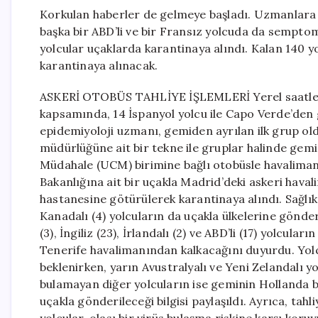
Korkulan haberler de gelmeye başladı. Uzmanlara 
başka bir ABD’li ve bir Fransız yolcuda da sempto
yolcular uçaklarda karantinaya alındı. Kalan 140 y
karantinaya alınacak.
ASKERİ OTOBÜS TAHLİYE İŞLEMLERİ Yerel saatle sab
kapsamında, 14 İspanyol yolcu ile Capo Verde’den 
epidemiyoloji uzmanı, gemiden ayrılan ilk grup o
müdürlüğüne ait bir tekne ile gruplar halinde gemid
Müdahale (UCM) birimine bağlı otobüsle havaliman
Bakanlığına ait bir uçakla Madrid’deki askeri hav
hastanesine götürülerek karantinaya alındı. Sağlık
Kanadalı (4) yolcuların da uçakla ülkelerine gönderild
(3), İngiliz (23), İrlandalı (2) ve ABD’li (17) yolcu
Tenerife havalimanından kalkacağını duyurdu. Yol
beklenirken, yarın Avustralyalı ve Yeni Zelandalı y
bulamayan diğer yolcuların ise geminin Hollanda ba
uçakla gönderileceği bilgisi paylaşıldı. Ayrıca, tah