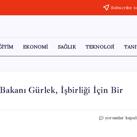
Subscribe t
ĞİTİM
EKONOMİ
SAĞLIK
TEKNOLOJİ
TANI
 Bakanı Gürlek, İşbirliği İçin Bir
İçişleri
yorumlar kapal
Bakanı
Çiftçi
ve