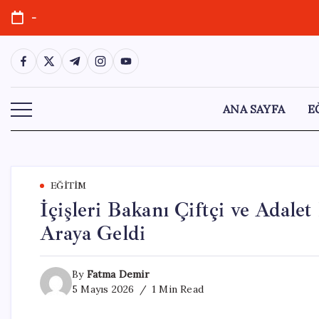
Skip
-
to
content
https://www.facebook.com/
https://twitter.com/
https://t.me/
https://www.instagram.com/
https://youtube.com/
ANA SAYFA
E
EĞITIM
İçişleri Bakanı Çiftçi ve Adalet
Araya Geldi
By
Fatma Demir
5 Mayıs 2026
1 Min Read