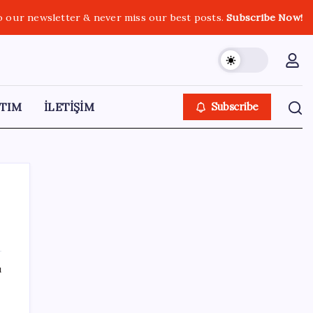
o our newsletter & never miss our best posts.
Subscribe Now!
TIM
İLETİŞİM
Subscribe
SON YAZILAR
ı
Oyun Laptop’unda Soğutma Sistemi Rehberi