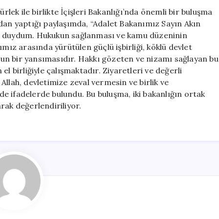
Adalet
rlek ile birlikte İçişleri Bakanlığı’nda önemli bir buluşma
Bakanı
ndan yaptığı paylaşımda, “Adalet Bakanımız Sayın Akın
Gürlek,
uk duydum. Hukukun sağlanması ve kamu düzeninin
İşbirliği
ımız arasında yürütülen güçlü işbirliği, köklü devlet
İçin
un bir yansımasıdır. Hakkı gözeten ve nizamı sağlayan bu
Bir
n el birliğiyle çalışmaktadır. Ziyaretleri ve değerli
Araya
llah, devletimize zeval vermesin ve birlik ve
Geldi
için
nde ifadelerde bulundu. Bu buluşma, iki bakanlığın ortak
rak değerlendiriliyor.