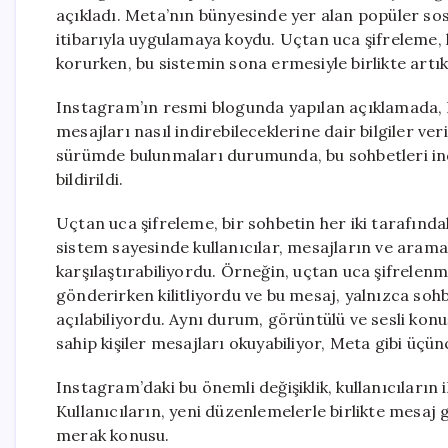
açıkladı. Meta’nın bünyesinde yer alan popüler sos
itibarıyla uygulamaya koydu. Uçtan uca şifreleme, k
korurken, bu sistemin sona ermesiyle birlikte artı
Instagram’ın resmi blogunda yapılan açıklamada, k
mesajları nasıl indirebileceklerine dair bilgiler veril
sürümde bulunmaları durumunda, bu sohbetleri in
bildirildi.
Uçtan uca şifreleme, bir sohbetin her iki tarafınd
sistem sayesinde kullanıcılar, mesajların ve arama
karşılaştırabiliyordu. Örneğin, uçtan uca şifrelenm
gönderirken kilitliyordu ve bu mesaj, yalnızca soh
açılabiliyordu. Aynı durum, görüntülü ve sesli kon
sahip kişiler mesajları okuyabiliyor, Meta gibi üçü
Instagram’daki bu önemli değişiklik, kullanıcıların 
Kullanıcıların, yeni düzenlemelerle birlikte mesaj 
merak konusu.