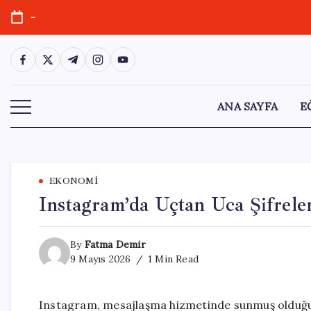
Skip
-
to
content
https://www.facebook.com/
https://twitter.com/
https://t.me/
https://www.instagram.com/
https://youtube.com/
ANA SAYFA
E
EKONOMI
Instagram’da Uçtan Uca Şifrel
By
Fatma Demir
9 Mayıs 2026
1 Min Read
Instagram, mesajlaşma hizmetinde sunmuş olduğu 