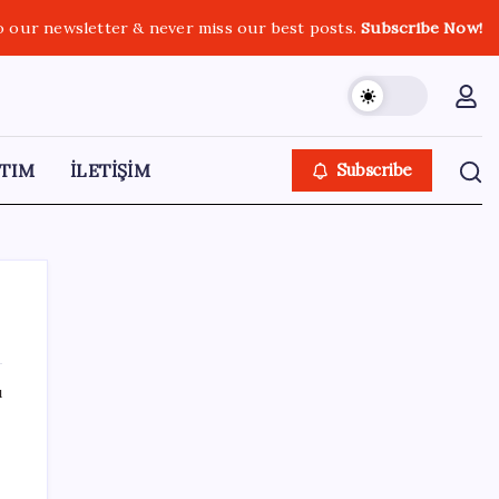
o our newsletter & never miss our best posts.
Subscribe Now!
TIM
İLETİŞİM
Subscribe
ı
SON YAZILAR
Fiyatını gören kapış kapış alıyor: Talebe
stok yetişmiyor