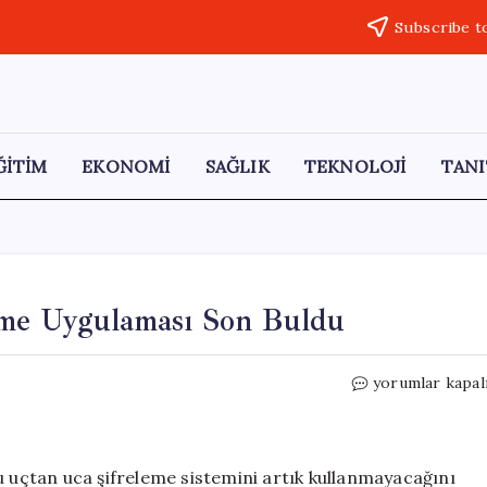
Subscribe t
ĞİTİM
EKONOMİ
SAĞLIK
TEKNOLOJİ
TANI
eme Uygulaması Son Buldu
Instagram’da
yorumlar kapal
Uçtan
Uca
Şifreleme
Uygulaması
uçtan uca şifreleme sistemini artık kullanmayacağını