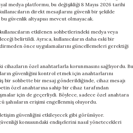
Son
yal medya platformu, bu değişikliği 8 Mayıs 2026 tarihi
Buldu
ullanıcıların direkt mesajlarını güvenli bir şekilde
için
k bu güvenlik altyapısı mevcut olmayacak.
ullanıcıların etkilenen sohbetlerindeki medya veya
eceği belirtildi. Ayrıca, kullanıcıların daha eski bir
dirmeden önce uygulamalarını güncellemeleri gerektiği
aki cihazların özel anahtarlarla korunmasını sağlıyordu. B
ların güvenliğini kontrol etmek için anahtarlarını
iş bir sohbette bir mesaj gönderildiğinde, cihaz mesajı
betin özel anahtarına sahip bir cihaz tarafından
uşmalar için de geçerliydi. Böylece, sadece özel anahtara
ncü şahısların erişimi engellenmiş oluyordu.
iletişim güvenliğini etkileyecek gibi görünüyor.
güvenliği konusundaki endişelerini nasıl yönetecekleri