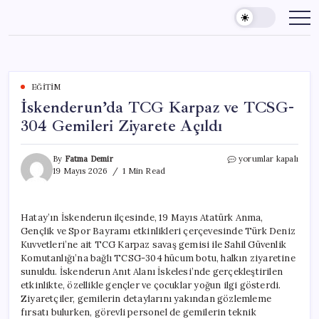
Skip
to
content
EĞITIM
İskenderun’da TCG Karpaz ve TCSG-
304 Gemileri Ziyarete Açıldı
İskenderun’da
By
Fatma Demir
yorumlar kapalı
TCG
19 Mayıs 2026
1 Min Read
Karpaz
ve
TCSG-
Hatay’ın İskenderun ilçesinde, 19 Mayıs Atatürk Anma,
304
Gençlik ve Spor Bayramı etkinlikleri çerçevesinde Türk Deniz
Gemileri
Ziyarete
Kuvvetleri’ne ait TCG Karpaz savaş gemisi ile Sahil Güvenlik
Açıldı
Komutanlığı’na bağlı TCSG-304 hücum botu, halkın ziyaretine
için
sunuldu. İskenderun Anıt Alanı İskelesi’nde gerçekleştirilen
etkinlikte, özellikle gençler ve çocuklar yoğun ilgi gösterdi.
Ziyaretçiler, gemilerin detaylarını yakından gözlemleme
fırsatı bulurken, görevli personel de gemilerin teknik