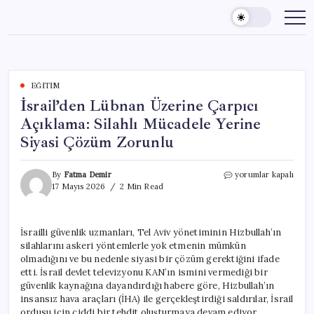
Skip
to
content
EĞITIM
İsrail’den Lübnan Üzerine Çarpıcı
Açıklama: Silahlı Mücadele Yerine
Siyasi Çözüm Zorunlu
İsrail’den
By
Fatma Demir
yorumlar kapalı
Lübnan
17 Mayıs 2026
2 Min Read
Üzerine
Çarpıcı
Açıklama:
İsrailli güvenlik uzmanları, Tel Aviv yönetiminin Hizbullah’ın
Silahlı
silahlarını askeri yöntemlerle yok etmenin mümkün
Mücadele
Yerine
olmadığını ve bu nedenle siyasi bir çözüm gerektiğini ifade
Siyasi
etti. İsrail devlet televizyonu KAN’ın ismini vermediği bir
Çözüm
güvenlik kaynağına dayandırdığı habere göre, Hizbullah’ın
Zorunlu
insansız hava araçları (İHA) ile gerçekleştirdiği saldırılar, İsrail
için
ordusu için ciddi bir tehdit oluşturmaya devam ediyor.