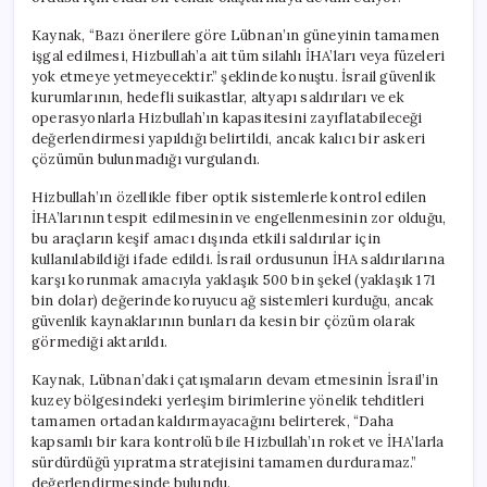
Kaynak, “Bazı önerilere göre Lübnan’ın güneyinin tamamen
işgal edilmesi, Hizbullah’a ait tüm silahlı İHA’ları veya füzeleri
yok etmeye yetmeyecektir.” şeklinde konuştu. İsrail güvenlik
kurumlarının, hedefli suikastlar, altyapı saldırıları ve ek
operasyonlarla Hizbullah’ın kapasitesini zayıflatabileceği
değerlendirmesi yapıldığı belirtildi, ancak kalıcı bir askeri
çözümün bulunmadığı vurgulandı.
Hizbullah’ın özellikle fiber optik sistemlerle kontrol edilen
İHA’larının tespit edilmesinin ve engellenmesinin zor olduğu,
bu araçların keşif amacı dışında etkili saldırılar için
kullanılabildiği ifade edildi. İsrail ordusunun İHA saldırılarına
karşı korunmak amacıyla yaklaşık 500 bin şekel (yaklaşık 171
bin dolar) değerinde koruyucu ağ sistemleri kurduğu, ancak
güvenlik kaynaklarının bunları da kesin bir çözüm olarak
görmediği aktarıldı.
Kaynak, Lübnan’daki çatışmaların devam etmesinin İsrail’in
kuzey bölgesindeki yerleşim birimlerine yönelik tehditleri
tamamen ortadan kaldırmayacağını belirterek, “Daha
kapsamlı bir kara kontrolü bile Hizbullah’ın roket ve İHA’larla
sürdürdüğü yıpratma stratejisini tamamen durduramaz.”
değerlendirmesinde bulundu.