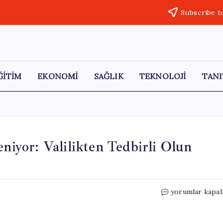
Subscribe t
ĞİTİM
EKONOMİ
SAĞLIK
TEKNOLOJİ
TANI
eniyor: Valilikten Tedbirli Olun
İstanbul’da
yorumlar kapal
Kuvvetli
Yağış
Bekleniyor: