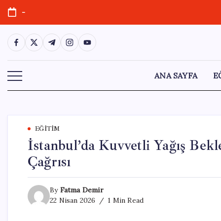
Skip
-
to
content
https://www.facebook.com/
https://twitter.com/
https://t.me/
https://www.instagram.com/
https://youtube.com/
ANA SAYFA
E
EĞITIM
İstanbul’da Kuvvetli Yağış Bekl
Çağrısı
By
Fatma Demir
22 Nisan 2026
1 Min Read