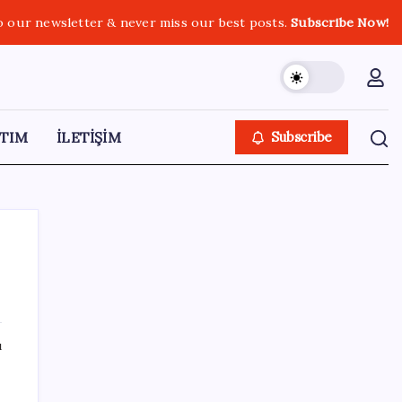
o our newsletter & never miss our best posts.
Subscribe Now!
TIM
İLETİŞİM
Subscribe
SON YAZILAR
ı
Halkbank, ikincil halka arz süreci başlattı