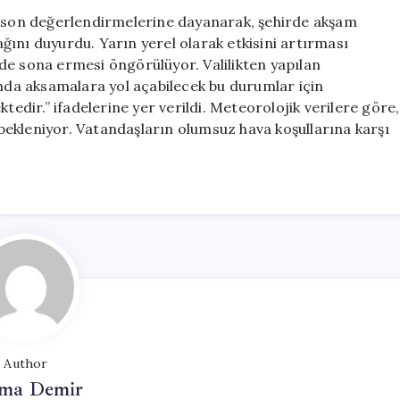
Valilikten
n son değerlendirmelerine dayanarak, şehirde akşam
Tedbirli
cağını duyurdu. Yarın yerel olarak etkisini artırması
Olun
de sona ermesi öngörülüyor. Valilikten yapılan
Çağrısı
ımda aksamalara yol açabilecek bu durumlar için
için
tedir.” ifadelerine yer verildi. Meteorolojik verilere göre,
ekleniyor. Vatandaşların olumsuz hava koşullarına karşı
Author
ma Demir