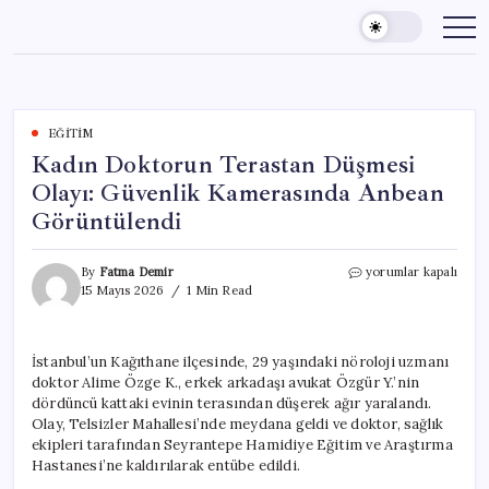
Skip
to
content
EĞITIM
Kadın Doktorun Terastan Düşmesi
Olayı: Güvenlik Kamerasında Anbean
Görüntülendi
Kadın
By
Fatma Demir
yorumlar kapalı
Doktorun
15 Mayıs 2026
1 Min Read
Terastan
Düşmesi
Olayı:
İstanbul’un Kağıthane ilçesinde, 29 yaşındaki nöroloji uzmanı
Güvenlik
doktor Alime Özge K., erkek arkadaşı avukat Özgür Y.’nin
Kamerasında
Anbean
dördüncü kattaki evinin terasından düşerek ağır yaralandı.
Görüntülendi
Olay, Telsizler Mahallesi’nde meydana geldi ve doktor, sağlık
için
ekipleri tarafından Seyrantepe Hamidiye Eğitim ve Araştırma
Hastanesi’ne kaldırılarak entübe edildi.