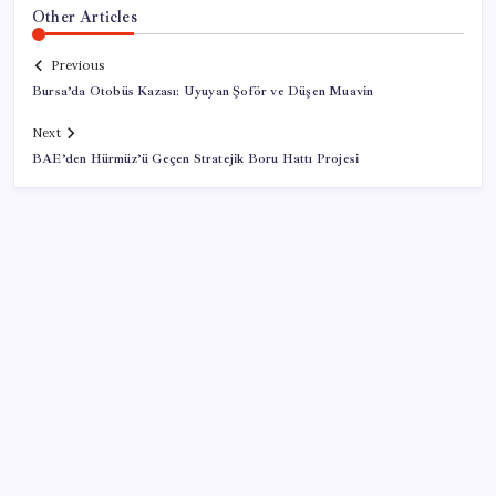
Other Articles
Previous
Bursa’da Otobüs Kazası: Uyuyan Şoför ve Düşen Muavin
Next
BAE’den Hürmüz’ü Geçen Stratejik Boru Hattı Projesi
SON YAZILAR
ABD, İran-Umman anlaşması sonrası ablukayı
kaldıracak