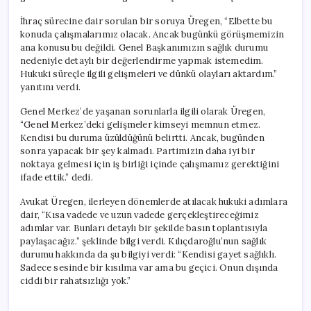
İhraç sürecine dair sorulan bir soruya Üregen, “Elbette bu
konuda çalışmalarımız olacak. Ancak bugünkü görüşmemizin
ana konusu bu değildi. Genel Başkanımızın sağlık durumu
nedeniyle detaylı bir değerlendirme yapmak istemedim.
Hukuki süreçle ilgili gelişmeleri ve dünkü olayları aktardım.”
yanıtını verdi.
Genel Merkez’de yaşanan sorunlarla ilgili olarak Üregen,
“Genel Merkez’deki gelişmeler kimseyi memnun etmez.
Kendisi bu duruma üzüldüğünü belirtti. Ancak, bugünden
sonra yapacak bir şey kalmadı. Partimizin daha iyi bir
noktaya gelmesi için iş birliği içinde çalışmamız gerektiğini
ifade ettik.” dedi.
Avukat Üregen, ilerleyen dönemlerde atılacak hukuki adımlara
dair, “Kısa vadede ve uzun vadede gerçekleştireceğimiz
adımlar var. Bunları detaylı bir şekilde basın toplantısıyla
paylaşacağız.” şeklinde bilgi verdi. Kılıçdaroğlu’nun sağlık
durumu hakkında da şu bilgiyi verdi: “Kendisi gayet sağlıklı.
Sadece sesinde bir kısılma var ama bu geçici. Onun dışında
ciddi bir rahatsızlığı yok.”