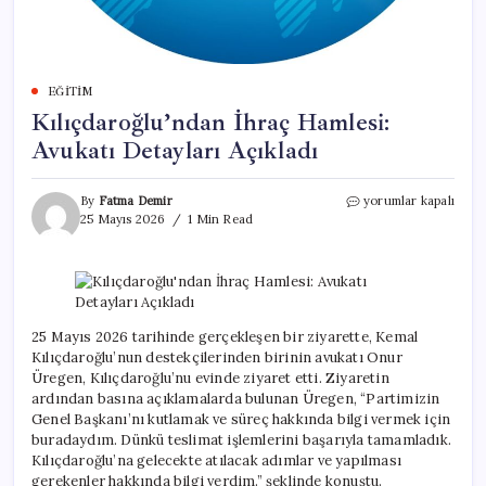
EĞITIM
Kılıçdaroğlu’ndan İhraç Hamlesi:
Avukatı Detayları Açıkladı
Kılıçdaroğlu’ndan
By
Fatma Demir
yorumlar kapalı
İhraç
25 Mayıs 2026
1 Min Read
Hamlesi:
Avukatı
Detayları
Açıkladı
için
25 Mayıs 2026 tarihinde gerçekleşen bir ziyarette, Kemal
Kılıçdaroğlu’nun destekçilerinden birinin avukatı Onur
Üregen, Kılıçdaroğlu’nu evinde ziyaret etti. Ziyaretin
ardından basına açıklamalarda bulunan Üregen, “Partimizin
Genel Başkanı’nı kutlamak ve süreç hakkında bilgi vermek için
buradaydım. Dünkü teslimat işlemlerini başarıyla tamamladık.
Kılıçdaroğlu’na gelecekte atılacak adımlar ve yapılması
gerekenler hakkında bilgi verdim.” şeklinde konuştu.