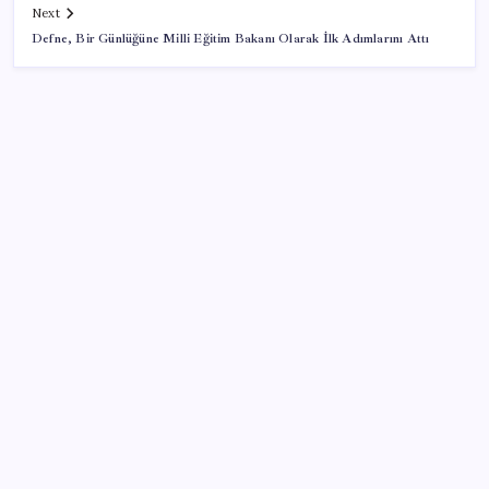
Next
Defne, Bir Günlüğüne Milli Eğitim Bakanı Olarak İlk Adımlarını Attı
SON YAZILAR
Oyun Laptop’unda Soğutma Sistemi Rehberi
Yapay zeka (YZ), EiCrypto Bulut Bilişim Gücüyle
Derinlemesine Entegre Edilerek, Türklerin Ayda
12.120 Dolar Pasif Gelir Elde Etmelerine Kolayca
Yardımcı Oluyor
Fiyatlarda düşüş hevesi kursakta kaldı: Motorine