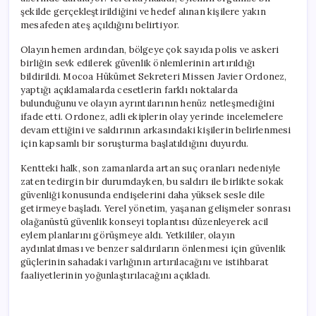
şekilde gerçekleştirildiğini ve hedef alınan kişilere yakın
mesafeden ateş açıldığını belirtiyor.
Olayın hemen ardından, bölgeye çok sayıda polis ve askeri
birliğin sevk edilerek güvenlik önlemlerinin artırıldığı
bildirildi. Mocoa Hükümet Sekreteri Missen Javier Ordonez,
yaptığı açıklamalarda cesetlerin farklı noktalarda
bulunduğunu ve olayın ayrıntılarının henüz netleşmediğini
ifade etti. Ordonez, adli ekiplerin olay yerinde incelemelere
devam ettiğini ve saldırının arkasındaki kişilerin belirlenmesi
için kapsamlı bir soruşturma başlatıldığını duyurdu.
Kentteki halk, son zamanlarda artan suç oranları nedeniyle
zaten tedirgin bir durumdayken, bu saldırı ile birlikte sokak
güvenliği konusunda endişelerini daha yüksek sesle dile
getirmeye başladı. Yerel yönetim, yaşanan gelişmeler sonrası
olağanüstü güvenlik konseyi toplantısı düzenleyerek acil
eylem planlarını görüşmeye aldı. Yetkililer, olayın
aydınlatılması ve benzer saldırıların önlenmesi için güvenlik
güçlerinin sahadaki varlığının artırılacağını ve istihbarat
faaliyetlerinin yoğunlaştırılacağını açıkladı.