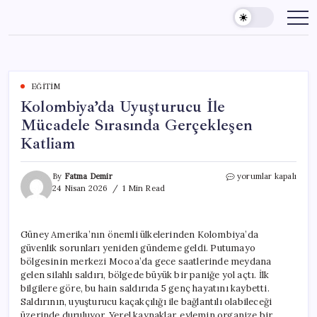
Skip
to
content
EĞITIM
Kolombiya’da Uyuşturucu İle
Mücadele Sırasında Gerçekleşen
Katliam
Kolombiya’da
By
Fatma Demir
yorumlar kapalı
Uyuşturucu
24 Nisan 2026
1 Min Read
İle
Mücadele
Sırasında
Güney Amerika’nın önemli ülkelerinden Kolombiya’da
Gerçekleşen
güvenlik sorunları yeniden gündeme geldi. Putumayo
Katliam
için
bölgesinin merkezi Mocoa’da gece saatlerinde meydana
gelen silahlı saldırı, bölgede büyük bir paniğe yol açtı. İlk
bilgilere göre, bu hain saldırıda 5 genç hayatını kaybetti.
Saldırının, uyuşturucu kaçakçılığı ile bağlantılı olabileceği
üzerinde duruluyor. Yerel kaynaklar, eylemin organize bir