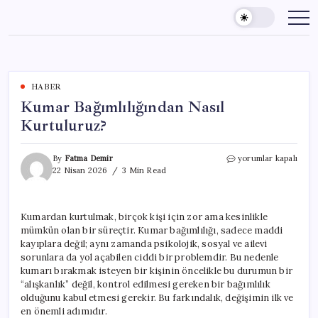
Skip
to
content
HABER
Kumar Bağımlılığından Nasıl
Kurtuluruz?
Kumar
By
Fatma Demir
yorumlar kapalı
Bağımlılığından
22 Nisan 2026
3 Min Read
Nasıl
Kurtuluruz?
için
Kumardan kurtulmak, birçok kişi için zor ama kesinlikle
mümkün olan bir süreçtir. Kumar bağımlılığı, sadece maddi
kayıplara değil; aynı zamanda psikolojik, sosyal ve ailevi
sorunlara da yol açabilen ciddi bir problemdir. Bu nedenle
kumarı bırakmak isteyen bir kişinin öncelikle bu durumun bir
“alışkanlık” değil, kontrol edilmesi gereken bir bağımlılık
olduğunu kabul etmesi gerekir. Bu farkındalık, değişimin ilk ve
en önemli adımıdır.