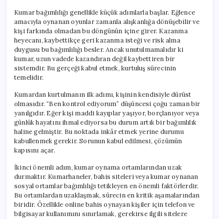
Kumar bağımlılığı genellikle küçük adımlarla başlar. Eğlence
amacıyla oynanan oyunlar zamanla alışkanlığa dönüşebilir ve
kişi farkında olmadan bu döngünün içine girer. Kazanma
heyecanı, kaybettikçe geri kazanma isteği ve risk alma
duygusu bu bağımlılığı besler. Ancak unutulmamalıdır ki
kumar, uzun vadede kazandıran değil kaybettiren bir
sistemdir. Bu gerçeği kabul etmek, kurtuluş sürecinin
temelidir.
Kumardan kurtulmanın ilk adımı, kişinin kendisiyle dürüst
olmasıdır. “Ben kontrol ediyorum” düşüncesi çoğu zaman bir
yanılgıdır. Eğer kişi maddi kayıplar yaşıyor, borçlanıyor veya
günlük hayatını ihmal ediyorsa bu durum artık bir bağımlılık
haline gelmiştir. Bu noktada inkâr etmek yerine durumu
kabullenmek gerekir. Sorunun kabul edilmesi, çözümün
kapısını açar.
İkinci önemli adım, kumar oynama ortamlarından uzak
durmaktır. Kumarhaneler, bahis siteleri veya kumar oynanan
sosyal ortamlar bağımlılığı tetikleyen en önemli faktörlerdir.
Bu ortamlardan uzaklaşmak, sürecin en kritik aşamalarından
biridir. Özellikle online bahis oynayan kişiler için telefon ve
bilgisayar kullanımını sınırlamak, gerekirse ilgili sitelere