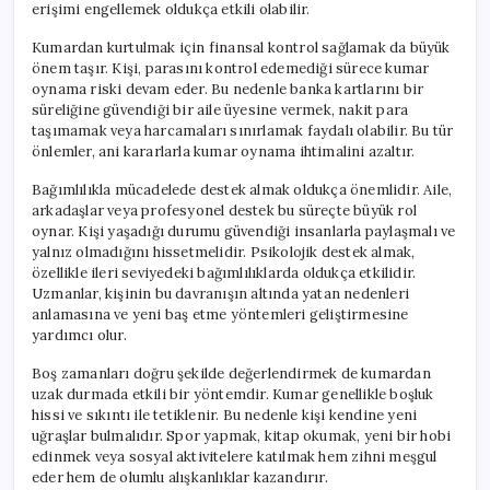
erişimi engellemek oldukça etkili olabilir.
Kumardan kurtulmak için finansal kontrol sağlamak da büyük
önem taşır. Kişi, parasını kontrol edemediği sürece kumar
oynama riski devam eder. Bu nedenle banka kartlarını bir
süreliğine güvendiği bir aile üyesine vermek, nakit para
taşımamak veya harcamaları sınırlamak faydalı olabilir. Bu tür
önlemler, ani kararlarla kumar oynama ihtimalini azaltır.
Bağımlılıkla mücadelede destek almak oldukça önemlidir. Aile,
arkadaşlar veya profesyonel destek bu süreçte büyük rol
oynar. Kişi yaşadığı durumu güvendiği insanlarla paylaşmalı ve
yalnız olmadığını hissetmelidir. Psikolojik destek almak,
özellikle ileri seviyedeki bağımlılıklarda oldukça etkilidir.
Uzmanlar, kişinin bu davranışın altında yatan nedenleri
anlamasına ve yeni baş etme yöntemleri geliştirmesine
yardımcı olur.
Boş zamanları doğru şekilde değerlendirmek de kumardan
uzak durmada etkili bir yöntemdir. Kumar genellikle boşluk
hissi ve sıkıntı ile tetiklenir. Bu nedenle kişi kendine yeni
uğraşlar bulmalıdır. Spor yapmak, kitap okumak, yeni bir hobi
edinmek veya sosyal aktivitelere katılmak hem zihni meşgul
eder hem de olumlu alışkanlıklar kazandırır.