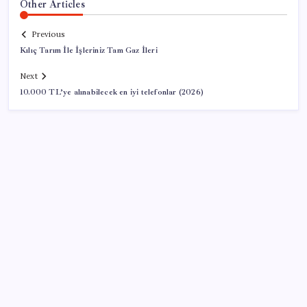
Other Articles
Previous
Kılıç Tarım İle İşleriniz Tam Gaz İleri
Next
10.000 TL’ye alınabilecek en iyi telefonlar (2026)
SON YAZILAR
Oyun Laptop’unda Soğutma Sistemi Rehberi
Yapay zeka (YZ), EiCrypto Bulut Bilişim Gücüyle