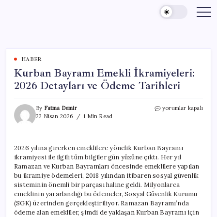
Skip
to
content
HABER
Kurban Bayramı Emekli İkramiyeleri:
2026 Detayları ve Ödeme Tarihleri
Kurban
By
Fatma Demir
yorumlar kapalı
Bayramı
22 Nisan 2026
1 Min Read
Emekli
İkramiyeleri:
2026
2026 yılına girerken emeklilere yönelik Kurban Bayramı
Detayları
ikramiyesi ile ilgili tüm bilgiler gün yüzüne çıktı. Her yıl
ve
Ödeme
Ramazan ve Kurban Bayramları öncesinde emeklilere yapılan
Tarihleri
bu ikramiye ödemeleri, 2018 yılından itibaren sosyal güvenlik
için
sisteminin önemli bir parçası haline geldi. Milyonlarca
emeklinin yararlandığı bu ödemeler, Sosyal Güvenlik Kurumu
(SGK) üzerinden gerçekleştiriliyor. Ramazan Bayramı’nda
ödeme alan emekliler, şimdi de yaklaşan Kurban Bayramı için