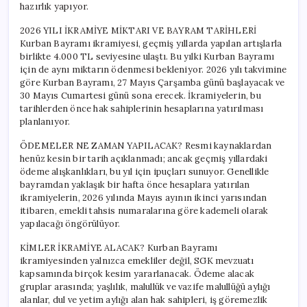
hazırlık yapıyor.
2026 YILI İKRAMİYE MİKTARI VE BAYRAM TARİHLERİ
Kurban Bayramı ikramiyesi, geçmiş yıllarda yapılan artışlarla
birlikte 4.000 TL seviyesine ulaştı. Bu yılki Kurban Bayramı
için de aynı miktarın ödenmesi bekleniyor. 2026 yılı takvimine
göre Kurban Bayramı, 27 Mayıs Çarşamba günü başlayacak ve
30 Mayıs Cumartesi günü sona erecek. İkramiyelerin, bu
tarihlerden önce hak sahiplerinin hesaplarına yatırılması
planlanıyor.
ÖDEMELER NE ZAMAN YAPILACAK? Resmi kaynaklardan
henüz kesin bir tarih açıklanmadı; ancak geçmiş yıllardaki
ödeme alışkanlıkları, bu yıl için ipuçları sunuyor. Genellikle
bayramdan yaklaşık bir hafta önce hesaplara yatırılan
ikramiyelerin, 2026 yılında Mayıs ayının ikinci yarısından
itibaren, emekli tahsis numaralarına göre kademeli olarak
yapılacağı öngörülüyor.
KİMLER İKRAMİYE ALACAK? Kurban Bayramı
ikramiyesinden yalnızca emekliler değil, SGK mevzuatı
kapsamında birçok kesim yararlanacak. Ödeme alacak
gruplar arasında; yaşlılık, malullük ve vazife malullüğü aylığı
alanlar, dul ve yetim aylığı alan hak sahipleri, iş göremezlik