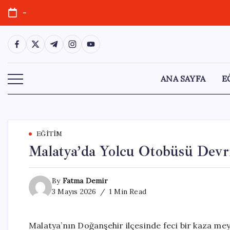
Skip
-
to
content
https://www.facebook.com/
https://twitter.com/
https://t.me/
https://www.instagram.com/
https://youtube.com/
ANA SAYFA
E
EĞITIM
Malatya’da Yolcu Otobüsü Devri
By
Fatma Demir
3 Mayıs 2026
1 Min Read
Malatya’nın Doğanşehir ilçesinde feci bir kaza mey