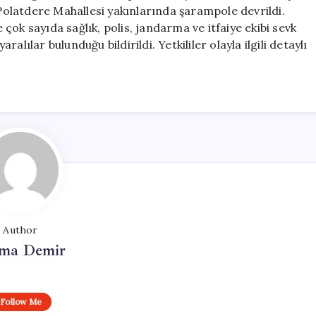
Kaybı
olatdere Mahallesi yakınlarında şarampole devrildi.
ve
ok sayıda sağlık, polis, jandarma ve itfaiye ekibi sevk
Yaralılar
aralılar bulunduğu bildirildi. Yetkililer olayla ilgili detaylı
Var
için
Author
ma Demir
Follow Me