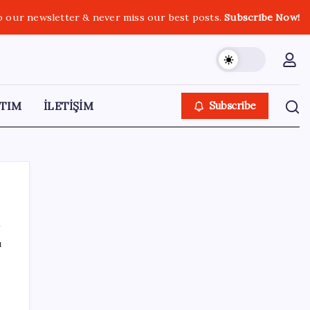
o our newsletter & never miss our best posts.
Subscribe Now!
TIM
İLETİŞİM
Subscribe
ı
SON YAZILAR
Çerçeve yasa TBMM’de… Görüşmeler
u
bugün başlıyor: Saat belli oldu