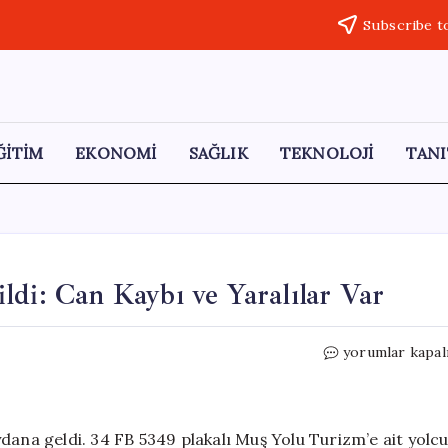
Subscribe t
ĞİTİM
EKONOMİ
SAĞLIK
TEKNOLOJİ
TANI
ldi: Can Kaybı ve Yaralılar Var
Malatya’da
yorumlar kapal
Yolcu
Otobüsü
Devrildi:
Can
dana geldi. 34 FB 5349 plakalı Muş Yolu Turizm’e ait yolc