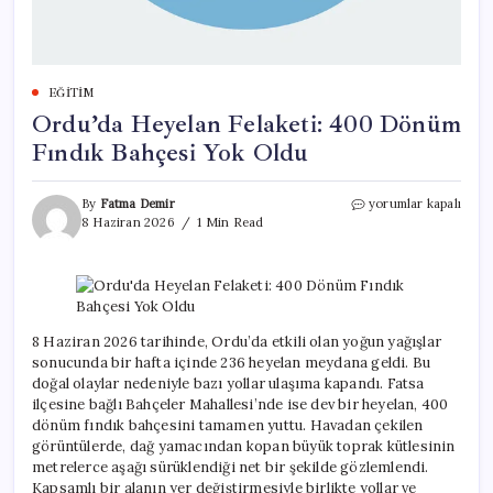
EĞITIM
Ordu’da Heyelan Felaketi: 400 Dönüm
Fındık Bahçesi Yok Oldu
Ordu’da
By
Fatma Demir
yorumlar kapalı
Heyelan
8 Haziran 2026
1 Min Read
Felaketi:
400
Dönüm
Fındık
Bahçesi
Yok
8 Haziran 2026 tarihinde, Ordu’da etkili olan yoğun yağışlar
Oldu
sonucunda bir hafta içinde 236 heyelan meydana geldi. Bu
için
doğal olaylar nedeniyle bazı yollar ulaşıma kapandı. Fatsa
ilçesine bağlı Bahçeler Mahallesi’nde ise dev bir heyelan, 400
dönüm fındık bahçesini tamamen yuttu. Havadan çekilen
görüntülerde, dağ yamacından kopan büyük toprak kütlesinin
metrelerce aşağı sürüklendiği net bir şekilde gözlemlendi.
Kapsamlı bir alanın yer değiştirmesiyle birlikte yollar ve