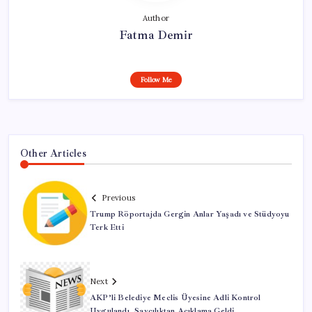
Author
Fatma Demir
Follow Me
Other Articles
Previous
Trump Röportajda Gergin Anlar Yaşadı ve Stüdyoyu
Terk Etti
Next
AKP’li Belediye Meclis Üyesine Adli Kontrol
Uygulandı, Savcılıktan Açıklama Geldi