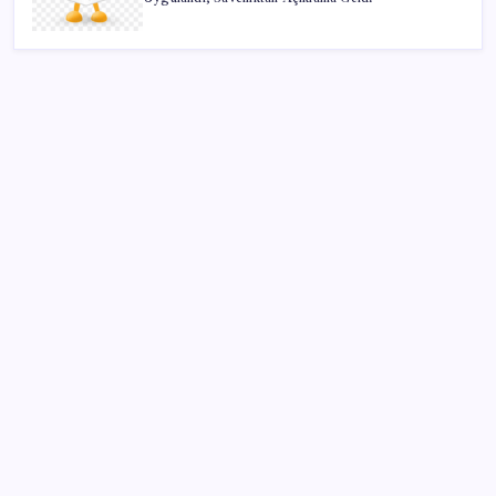
SON YAZILAR
Oyun Laptop’unda Soğutma Sistemi Rehberi
Yapay zeka (YZ), EiCrypto Bulut Bilişim Gücüyle
Derinlemesine Entegre Edilerek, Türklerin Ayda
12.120 Dolar Pasif Gelir Elde Etmelerine Kolayca
Yardımcı Oluyor
Fiyatlarda düşüş hevesi kursakta kaldı: Motorine
gelecek indirim ÖTV’ye takıldı