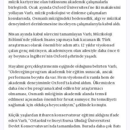
müzik kariyerine olan tutkusunu akademik çalışmalarla
birleştirdi. Ocak ayında Oxford Üniversitesi’ne iki makalesini
yollayan Varlı, müzik psikolojisi ve dinleme çalışmaları
konularında, Osmanlı müziğindeki bedensellik, algı ve müzikal
deneyimleri derinlemesine inceleyen çalışmalarıyla kabul aldı.
Nisan ayında kabul sürecini tamamlayan Varlı, Müzikoloji
Bölümü’nde yüksek lisans yapmaya hak kazanan ilk Türk
araştırmacı olarak önemli bir adım attı. 12 yıldır viyolonsel
çalan genç müzisyen, akademisyen olan ailesiyle daha önce 6
ay boyunca İngiltere’nin Oxford şehrinde yaşadı.
Hayalini gerçekleştirmenin eşiğinde olduğunu belirten Varlı,
“Gideceğim program akademik bir eğitim sunacak, ancak
performans boyutu da var. Hem viyolonsel icramla hem de
akademik deneyimimle Oxford’ta kabul aldım. Ülkemizden
daha önce bu programa kabul edilen bir araştırmacı
olmaması, Osmanlı müziğinin akademik alanda temsil
edilmesi açısından önemli bir fırsat sunuyor. Bu temsiliyeti
sağlamak için oldukça heyecanlıyım,” şeklinde konuştu.
Küçük yaşlardan itibaren konservatuvar eğitimi aldığını ifade
eden Varlı, “Ortaokul ve liseyi Bursa Uludağ Üniversitesi
Devlet Konservatuvarı’nda tamamladım. Burada daha çok Batı