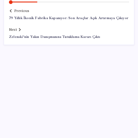
Previous
79 Yıllık İkonik Fabrika Kapanıyor: Son Araçlar Açık Artırmaya Çıkıyor
Next
Zelenski’nin Yakın Danışmanına Tutuklama Kararı Çıktı
SON YAZILAR
ABD, İran-Umman anlaşması sonrası ablukayı
kaldıracak
Halkbank, ikincil halka arz süreci başlattı