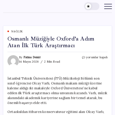
Skip
to
content
SAĞLIK
Osmanlı Müziğiyle Oxford’a Adım
Atan İlk Türk Araştırmacı
Osmanlı
By
Fatma Demir
yorumlar kapalı
Müziğiyle
14 Mayıs 2026
2 Min Read
Oxford’a
Adım
Atan
İstanbul Teknik Üniversitesi (İTÜ) Müzikoloji Bölümü son
İlk
sınıf öğrencisi Olcay Varlı, Osmanlı makam müziği üzerine
Türk
Araştırmacı
kaleme aldığı iki makaleyle Oxford Üniversitesi’ne kabul
için
edilen ilk Türk araştırmacı olma unvanını kazandı. Varlı, müzik
alanındaki akademik kariyerine sağlam bir temel atarak, bu
önemli başarıyı elde etti.
Ortaokuldan itibaren konservatuvar eğitimi alan Olcay Varlı,