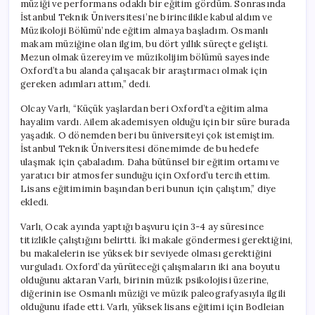
müziği ve performans odaklı bir eğitim gördüm. Sonrasında
İstanbul Teknik Üniversitesi’ne birincilikle kabul aldım ve
Müzikoloji Bölümü’nde eğitim almaya başladım. Osmanlı
makam müziğine olan ilgim, bu dört yıllık süreçte gelişti.
Mezun olmak üzereyim ve müzikolijim bölümü sayesinde
Oxford’ta bu alanda çalışacak bir araştırmacı olmak için
gereken adımları attım,” dedi.
Olcay Varlı, “Küçük yaşlardan beri Oxford’ta eğitim alma
hayalim vardı. Ailem akademisyen olduğu için bir süre burada
yaşadık. O dönemden beri bu üniversiteyi çok istemiştim.
İstanbul Teknik Üniversitesi dönemimde de bu hedefe
ulaşmak için çabaladım. Daha bütünsel bir eğitim ortamı ve
yaratıcı bir atmosfer sunduğu için Oxford’u tercih ettim.
Lisans eğitimimin başından beri bunun için çalıştım,” diye
ekledi.
Varlı, Ocak ayında yaptığı başvuru için 3-4 ay süresince
titizlikle çalıştığını belirtti. İki makale göndermesi gerektiğini,
bu makalelerin ise yüksek bir seviyede olması gerektiğini
vurguladı. Oxford’da yürüteceği çalışmaların iki ana boyutu
olduğunu aktaran Varlı, birinin müzik psikolojisi üzerine,
diğerinin ise Osmanlı müziği ve müzik paleografyasıyla ilgili
olduğunu ifade etti. Varlı, yüksek lisans eğitimi için Bodleian