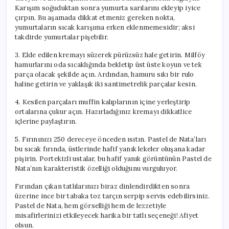
Karışım soğuduktan sonra yumurta sarılarını ekleyip iyice
çırpın. Bu aşamada dikkat etmeniz gereken nokta,
yumurtaların sıcak karışıma erken eklenmemesidir; aksi
takdirde yumurtalar pişebilir.
3. Elde edilen kremayı süzerek pürüzsüz hale getirin. Milföy
hamurlarını oda sıcaklığında bekletip üst üste koyun ve tek
parça olacak şekilde açın. Ardından, hamuru sıkı bir rulo
haline getirin ve yaklaşık iki santimetrelik parçalar kesin.
4. Kesilen parçaları muffin kalıplarının içine yerleştirip
ortalarına çukur açın. Hazırladığınız kremayı dikkatlice
içlerine paylaştırın.
5. Fırınınızı 250 dereceye önceden ısıtın. Pastel de Nata’ları
bu sıcak fırında, üstlerinde hafif yanık lekeler oluşana kadar
pişirin. Portekizli ustalar, bu hafif yanık görüntünün Pastel de
Nata’nın karakteristik özelliği olduğunu vurguluyor.
Fırından çıkan tatlılarınızı biraz dinlendirdikten sonra
üzerine ince bir tabaka toz tarçın serpip servis edebilirsiniz.
Pastel de Nata, hem görselliği hem de lezzetiyle
misafirlerinizi etkileyecek harika bir tatlı seçeneği! Afiyet
olsun.