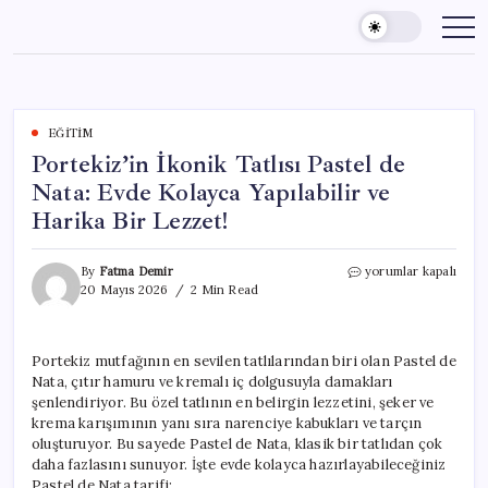
Skip
to
content
EĞITIM
Portekiz’in İkonik Tatlısı Pastel de
Nata: Evde Kolayca Yapılabilir ve
Harika Bir Lezzet!
Portekiz’in
By
Fatma Demir
yorumlar kapalı
İkonik
20 Mayıs 2026
2 Min Read
Tatlısı
Pastel
de
Portekiz mutfağının en sevilen tatlılarından biri olan Pastel de
Nata:
Nata, çıtır hamuru ve kremalı iç dolgusuyla damakları
Evde
Kolayca
şenlendiriyor. Bu özel tatlının en belirgin lezzetini, şeker ve
Yapılabilir
krema karışımının yanı sıra narenciye kabukları ve tarçın
ve
oluşturuyor. Bu sayede Pastel de Nata, klasik bir tatlıdan çok
Harika
daha fazlasını sunuyor. İşte evde kolayca hazırlayabileceğiniz
Bir
Pastel de Nata tarifi: