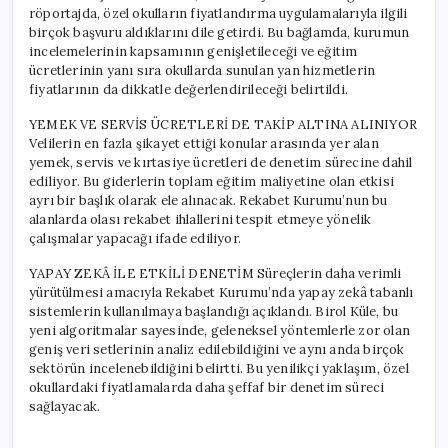
röportajda, özel okulların fiyatlandırma uygulamalarıyla ilgili
birçok başvuru aldıklarını dile getirdi. Bu bağlamda, kurumun
incelemelerinin kapsamının genişletileceği ve eğitim
ücretlerinin yanı sıra okullarda sunulan yan hizmetlerin
fiyatlarının da dikkatle değerlendirileceği belirtildi.
YEMEK VE SERVİS ÜCRETLERİ DE TAKİP ALTINA ALINIYOR
Velilerin en fazla şikayet ettiği konular arasında yer alan
yemek, servis ve kırtasiye ücretleri de denetim sürecine dahil
ediliyor. Bu giderlerin toplam eğitim maliyetine olan etkisi
ayrı bir başlık olarak ele alınacak. Rekabet Kurumu’nun bu
alanlarda olası rekabet ihlallerini tespit etmeye yönelik
çalışmalar yapacağı ifade ediliyor.
YAPAY ZEKÂ İLE ETKİLİ DENETİM Süreçlerin daha verimli
yürütülmesi amacıyla Rekabet Kurumu’nda yapay zekâ tabanlı
sistemlerin kullanılmaya başlandığı açıklandı. Birol Küle, bu
yeni algoritmalar sayesinde, geleneksel yöntemlerle zor olan
geniş veri setlerinin analiz edilebildiğini ve aynı anda birçok
sektörün incelenebildiğini belirtti. Bu yenilikçi yaklaşım, özel
okullardaki fiyatlamalarda daha şeffaf bir denetim süreci
sağlayacak.