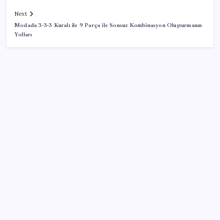
Next
Modada 3-3-3 Kuralı ile 9 Parça ile Sonsuz Kombinasyon Oluşturmanın
Yolları
SON YAZILAR
Ankara Emniyeti’nde sürpriz atama: Belediye
soruşturmalarını yürüten isim ‘terfi’ etti
Oyun Laptop’unda Soğutma Sistemi Rehberi
Yapay zeka (YZ), EiCrypto Bulut Bilişim Gücüyle
Derinlemesine Entegre Edilerek, Türklerin Ayda