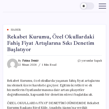
Skip
to
content
HABER
Rekabet Kurumu, Özel Okullardaki
Fahiş Fiyat Artışlarına Sıkı Denetim
Başlatıyor
Rekabet
By
Fatma Demir
yorumlar kapalı
Kurumu,
22 Nisan 2026
1 Min Read
Özel
Okullardaki
Fahiş
Rekabet Kurumu, özel okullarda yaşanan fahiş fiyat artışlarını
Fiyat
incelemek üzere harekete geçiyor. Eğitim ücretleri ve ek
Artışlarına
Sıkı
hizmetlerin fiyatlandırmasına dair artan şikayetler
Denetim
doğrultusunda, kapsamlı bir denetim süreci başlatılacak.
Başlatıyor
için
ÖZEL OKULLARDA FİYAT DENETİMİ GÜNDEMDE Rekabet
Kurumu Başkanı Birol Küle, Anadolu Ajansı’na verdiği