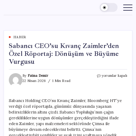
Skip
to
content
HABER
Sabancı CEO’su Kıvanç Zaimler’den
Özel Röportaj: Dönüşüm ve Büyüme
Vurgusu
Sabancı
By
Fatma Demir
yorumlar kapalı
CEO’su
22 Nisan 2026
1 Min Read
Kıvanç
Zaimler’den
Özel
Sabancı Holding CEO’su Kıvanç Zaimler, Bloomberg HT’ye
Röportaj:
verdiği özel röportajda, günümüz dünyasında yaşanan
Dönüşüm
ve
belirsizliklerin altını çizdi. Sabancı Topluluğu’nun çağın
Büyüme
gerekliliklerine uygun dönüşümler gerçekleştirdiğini ifade
Vurgusu
eden Zaimler, yapı malzemeleri sektöründe Çimsa ile
için
büyümeye devam edeceklerini belirtti. Çimsa’nın
gerçekleştirdiği yenilikler ve ayak izini azaltmaya yönelik