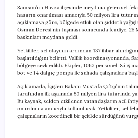
Samsun’un Havza ilçesinde meydana gelen sel felak
hasarın onarılması amacıyla 50 milyon lira tutarın
açıklamaya göre, bölgede etkili olan şiddetli yağışl
Osman Deresi’nin taşması sonucunda İcadiye, 25 M
baskınları meydana geldi.
Yetkililer, sel olayının ardından 137 ihbar alındığ
başlatıldığını belirtti. Valilik koordinasyonunda, 
bölgeye sevk edildi. Ekipler, 1063 personel, 85 i
bot ve 14 dalgıç pompa ile sahada çalışmalara başla
Açıklamada, İçişleri Bakanı Mustafa Çiftçi’nin tali
tarafından ilk aşamada 50 milyon lira tutarında yar
Bu kaynak, selden etkilenen vatandaşların acil iht
onarılması amacıyla kullanılacak. Yetkililer, sel fel
çalışmaların koordineli bir şekilde sürdüğünü vurg