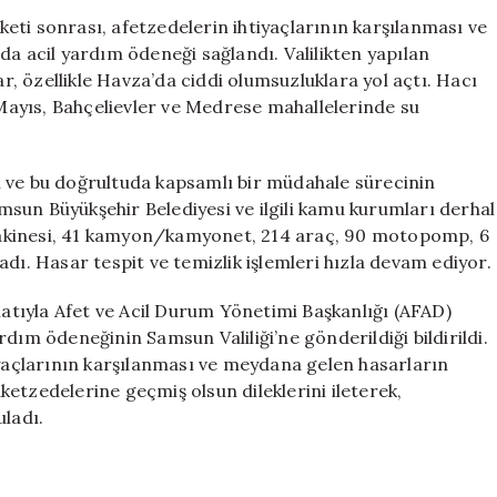
AFAD’dan
eti sonrası, afetzedelerin ihtiyaçlarının karşılanması ve
50
da acil yardım ödeneği sağlandı. Valilikten yapılan
Milyon
ar, özellikle Havza’da ciddi olumsuzluklara yol açtı. Hacı
Lira
ayıs, Bahçelievler ve Medrese mahallelerinde su
Acil
Yardım
Desteği
ını ve bu doğrultuda kapsamlı bir müdahale sürecinin
için
Samsun Büyükşehir Belediyesi ve ilgili kamu kurumları derhal
ş makinesi, 41 kamyon/kamyonet, 214 araç, 90 motopomp, 6
dı. Hasar tespit ve temizlik işlemleri hızla devam ediyor.
matıyla Afet ve Acil Durum Yönetimi Başkanlığı (AFAD)
dım ödeneğinin Samsun Valiliği’ne gönderildiği bildirildi.
iyaçlarının karşılanması ve meydana gelen hasarların
aketzedelerine geçmiş olsun dileklerini ileterek,
uladı.