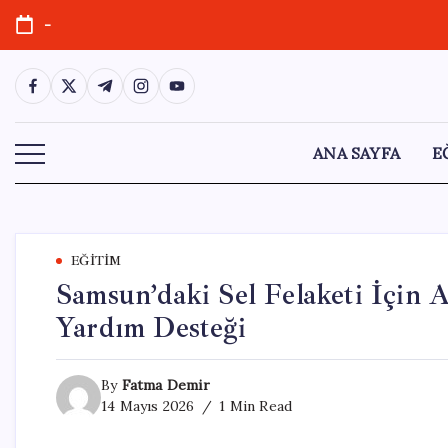
Skip
-
to
content
https://www.facebook.com/
https://twitter.com/
https://t.me/
https://www.instagram.com/
https://youtube.com/
ANA SAYFA
E
EĞITIM
Samsun’daki Sel Felaketi İçin
Yardım Desteği
By
Fatma Demir
14 Mayıs 2026
1 Min Read