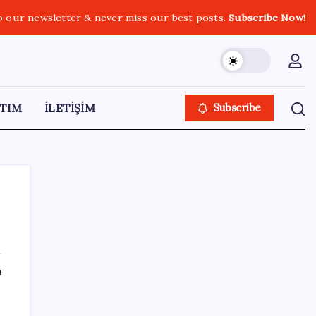
o our newsletter & never miss our best posts.
Subscribe Now!
TIM
İLETİŞİM
Subscribe
SON YAZILAR
ı
Halkbank, ikincil halka arz süreci başlattı