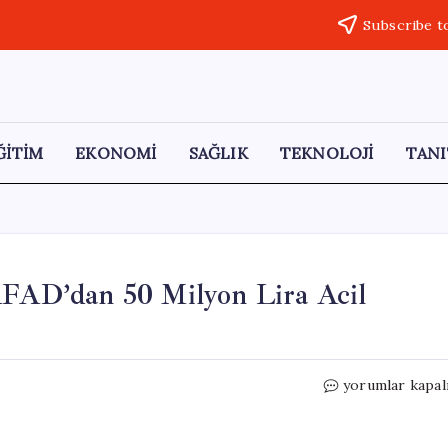
Subscribe t
ĞİTİM
EKONOMİ
SAĞLIK
TEKNOLOJİ
TANI
 AFAD’dan 50 Milyon Lira Acil
Samsun’daki
yorumlar kapal
Sel
Felaketi
İçin