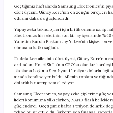
Geçtiğimiz haftalarda Samsung Electronics’in piyas
dört üyesini Güney Kore’nin en zengin bireyleri ha
etkisini daha da güçlendirdi.
Yapay zeka teknolojileri için kritik öneme sahip h
Electronics hisselerinin son bir ay içerisinde %40
Yönetim Kurulu Başkanı Jay Y. Lee’nin kişisel serve
olmasına katkı sağladı.
İlk defa Lee ailesinin dört üyesi, Güney Kore’nin en 
ardından, Hotel Shilla’nın CEO’su olan kız kardeşi 
planlama başkanı Seo-hyun 12 milyar dolarla üçün
sırada kendine yer buldu. Ailenin toplam varlığında
dolarlık bir artışı temsil ediyor.
Samsung Electronics, yapay zeka çiplerine güç ver
lideri konumuna yükselirken, NAND flash belleklerin
güçlendirdi. Geçtiğimiz hafta 1 trilyon dolarlık de
teknoloji şirketi oldu. Şirketin son finansal rapor