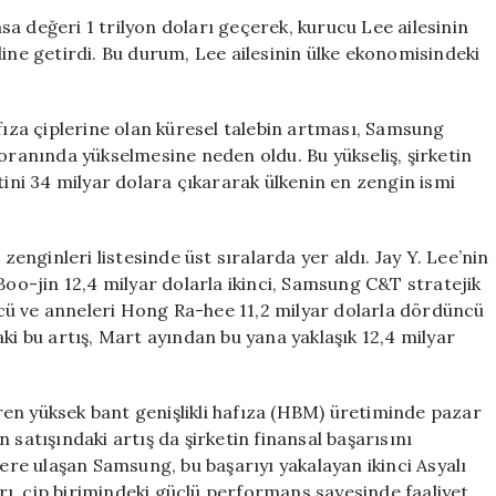
Doları
a değeri 1 trilyon doları geçerek, kurucu Lee ailesinin
Aştı,
line getirdi. Bu durum, Lee ailesinin ülke ekonomisindeki
Lee
Ailesi
Dünyanın
afıza çiplerine olan küresel talebin artması, Samsung
En
 oranında yükselmesine neden oldu. Bu yükseliş, şirketin
Zenginleri
tini 34 milyar dolara çıkararak ülkenin en zengin ismi
Arasına
Girdi
için
zenginleri listesinde üst sıralarda yer aldı. Jay Y. Lee’nin
Boo-jin 12,4 milyar dolarla ikinci, Samsung C&T stratejik
cü ve anneleri Hong Ra-hee 11,2 milyar dolarla dördüncü
ki bu artış, Mart ayından bu yana yaklaşık 12,4 milyar
en yüksek bant genişlikli hafıza (HBM) üretiminde pazar
 satışındaki artış da şirketin finansal başarısını
ğere ulaşan Samsung, bu başarıyı yakalayan ikinci Asyalı
ları, çip birimindeki güçlü performans sayesinde faaliyet