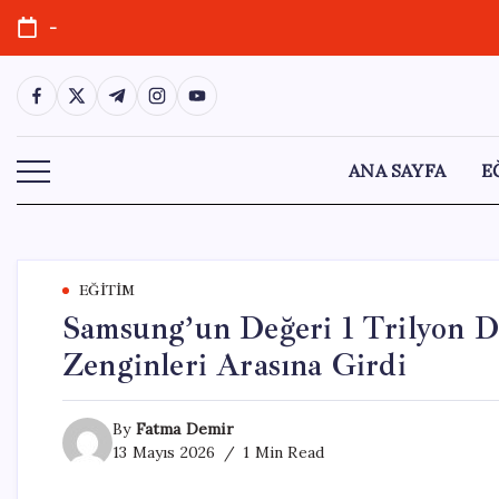
Skip
-
to
content
https://www.facebook.com/
https://twitter.com/
https://t.me/
https://www.instagram.com/
https://youtube.com/
ANA SAYFA
E
EĞITIM
Samsung’un Değeri 1 Trilyon Do
Zenginleri Arasına Girdi
By
Fatma Demir
13 Mayıs 2026
1 Min Read