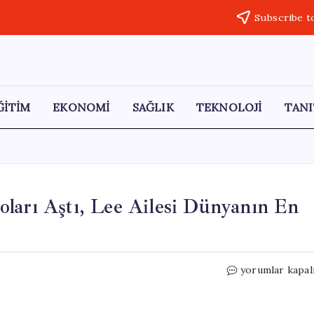
Subscribe t
ĞİTİM
EKONOMİ
SAĞLIK
TEKNOLOJİ
TANI
ları Aştı, Lee Ailesi Dünyanın En
Samsung’un
yorumlar kapal
Değeri
1
Trilyon