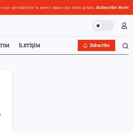
o our newsletter & never miss our best posts.
Subscribe Now!
TIM
İLETİŞİM
Subscribe
SON YAZILAR
ı
Ankara Emniyeti’nde sürpriz atama:
Belediye soruşturmalarını yürüten isim