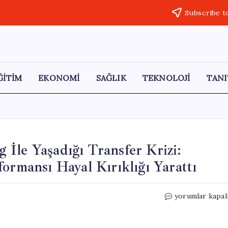
Subscribe t
ĞİTİM
EKONOMİ
SAĞLIK
TEKNOLOJİ
TANI
İle Yaşadığı Transfer Krizi:
ormansı Hayal Kırıklığı Yarattı
Samsunspor’un
yorumlar kapal
Raheem
Sterling
İle