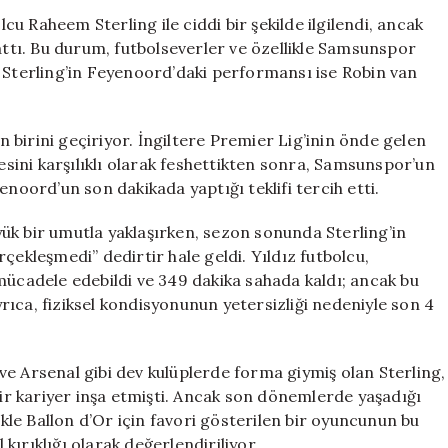
Yaşadığı
u Raheem Sterling ile ciddi bir şekilde ilgilendi, ancak
Transfer
tı. Bu durum, futbolseverler ve özellikle Samsunspor
Krizi:
tı. Sterling’in Feyenoord’daki performansı ise Robin van
Feyenoord’a
Giden
Yıldızın
birini geçiriyor. İngiltere Premier Lig’inin önde gelen
Performansı
mesini karşılıklı olarak feshettikten sonra, Samsunspor’un
Hayal
enoord’un son dakikada yaptığı teklifi tercih etti.
Kırıklığı
Yarattı
için
ük bir umutla yaklaşırken, sezon sonunda Sterling’in
çekleşmedi” dedirtir hale geldi. Yıldız futbolcu,
cadele edebildi ve 349 dakika sahada kaldı; ancak bu
ıca, fiziksel kondisyonunun yetersizliği nedeniyle son 4
e Arsenal gibi dev kulüplerde forma giymiş olan Sterling,
bir kariyer inşa etmişti. Ancak son dönemlerde yaşadığı
ikle Ballon d’Or için favori gösterilen bir oyuncunun bu
ırıklığı olarak değerlendiriliyor.