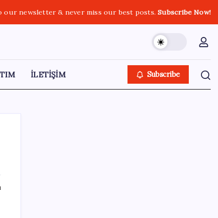
o our newsletter & never miss our best posts.
Subscribe Now!
TIM
İLETİŞİM
Subscribe
SON YAZILAR
ı
Ankara Emniyeti’nde sürpriz atama:
Belediye soruşturmalarını yürüten isim