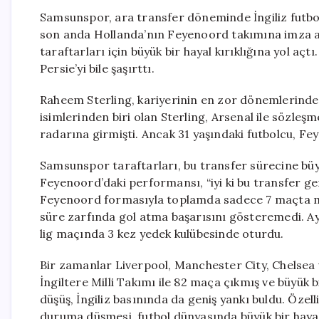
Samsunspor, ara transfer döneminde İngiliz futbolc
son anda Hollanda’nın Feyenoord takımına imza at
taraftarları için büyük bir hayal kırıklığına yol aç
Persie’yi bile şaşırttı.
Raheem Sterling, kariyerinin en zor dönemlerinden 
isimlerinden biri olan Sterling, Arsenal ile sözleş
radarına girmişti. Ancak 31 yaşındaki futbolcu, Fey
Samsunspor taraftarları, bu transfer sürecine büy
Feyenoord’daki performansı, “iyi ki bu transfer ger
Feyenoord formasıyla toplamda sadece 7 maçta mü
süre zarfında gol atma başarısını gösteremedi. Ayr
lig maçında 3 kez yedek kulübesinde oturdu.
Bir zamanlar Liverpool, Manchester City, Chelsea v
İngiltere Milli Takımı ile 82 maça çıkmış ve büyük 
düşüş, İngiliz basınında da geniş yankı buldu. Özell
duruma düşmesi, futbol dünyasında büyük bir hayal k