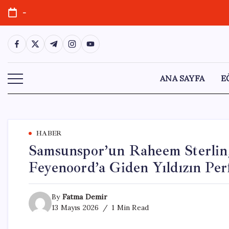
Skip
-
to
content
https://www.facebook.com/
https://twitter.com/
https://t.me/
https://www.instagram.com/
https://youtube.com/
ANA SAYFA
E
HABER
Samsunspor’un Raheem Sterling 
Feyenoord’a Giden Yıldızın Perf
By
Fatma Demir
13 Mayıs 2026
1 Min Read