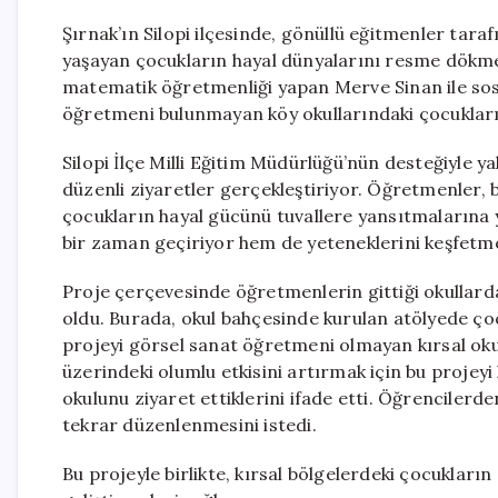
Şırnak’ın Silopi ilçesinde, gönüllü eğitmenler taraf
yaşayan çocukların hayal dünyalarını resme dökm
matematik öğretmenliği yapan Merve Sinan ile sosy
öğretmeni bulunmayan köy okullarındaki çocukları s
Silopi İlçe Milli Eğitim Müdürlüğü’nün desteğiyle ya
düzenli ziyaretler gerçekleştiriyor. Öğretmenler, b
çocukların hayal gücünü tuvallere yansıtmalarına 
bir zaman geçiriyor hem de yeteneklerini keşfetme 
Proje çerçevesinde öğretmenlerin gittiği okullardan
oldu. Burada, okul bahçesinde kurulan atölyede çoc
projeyi görsel sanat öğretmeni olmayan kırsal oku
üzerindeki olumlu etkisini artırmak için bu projeyi 
okulunu ziyaret ettiklerini ifade etti. Öğrencilerd
tekrar düzenlenmesini istedi.
Bu projeyle birlikte, kırsal bölgelerdeki çocukların