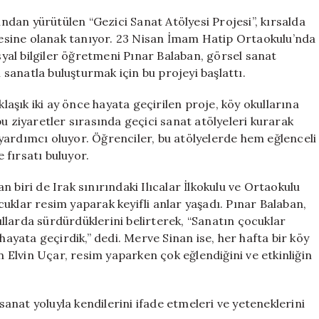
Kırsal
Öğrencileri
ından yürütülen “Gezici Sanat Atölyesi Projesi”, kırsalda
Sanatla
esine olanak tanıyor. 23 Nisan İmam Hatip Ortaokulu’nda
Buluşturuyor
al bilgiler öğretmeni Pınar Balaban, görsel sanat
için
anatla buluşturmak için bu projeyi başlattı.
klaşık iki ay önce hayata geçirilen proje, köy okullarına
u ziyaretler sırasında geçici sanat atölyeleri kurarak
yardımcı oluyor. Öğrenciler, bu atölyelerde hem eğlenceli
fırsatı buluyor.
 biri de Irak sınırındaki Ilıcalar İlkokulu ve Ortaokulu
uklar resim yaparak keyifli anlar yaşadı. Pınar Balaban,
llarda sürdürdüklerini belirterek, “Sanatın çocuklar
hayata geçirdik,” dedi. Merve Sinan ise, her hafta bir köy
en Elvin Uçar, resim yaparken çok eğlendiğini ve etkinliğin
 sanat yoluyla kendilerini ifade etmeleri ve yeteneklerini