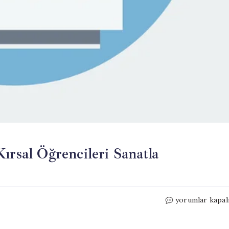
ırsal Öğrencileri Sanatla
Şırnak’ta
yorumlar kapal
Gönüllü
Eğitmenler,