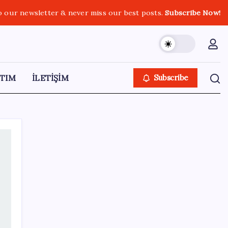
o our newsletter & never miss our best posts.
Subscribe Now!
TIM
İLETİŞİM
Subscribe
SON YAZILAR
ABD, İran-Umman anlaşması sonrası
ablukayı kaldıracak