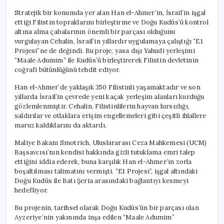
Stratejik bir konumda yer alan Han el-Ahmer’in, İsrail’in işgal
ettiği Filistin topraklarını birleştirme ve Doğu Kudüs’ü kontrol
altına alma çabalarının önemli bir parçası olduğunu
vurgulayan Cehalin, İsrail’in yıllardır uygulamaya çalıştığı “E1
Projesi”ne de değindi. Bu proje, yasa dışı Yahudi yerleşimi
“Maale Adumim” ile Kudüs’ü birleştirerek Filistin devletinin
coğrafi bütünlüğünü tehdit ediyor.
Han el-Ahmer’de yaklaşık 350 Filistinli yaşamaktadır ve son
yıllarda İsrail’in çevrede yeni kaçak yerleşim alanları kurduğu
gözlemlenmiştir. Cehalin, Filistinlilerin hayvan hırsızlığı,
saldırılar ve otlaklara erişim engellemeleri gibi çeşitli ihlallere
maruz kaldıklarını da aktardı.
Maliye Bakanı Smotrich, Uluslararası Ceza Mahkemesi (UCM)
Başsavcısı’nın kendisi hakkında gizli tutuklama emri talep
ettiğini iddia ederek, buna karşılık Han el-Ahmer’in zorla
boşaltılması talimatını vermişti. “E1 Projesi”, işgal altındaki
Doğu Kudüs ile Batı Şeria arasındaki bağlantıyı kesmeyi
hedefliyor.
Bu projenin, tarihsel olarak Doğu Kudüs’ün bir parçası olan
Ayzeriye’nin yakınında inşa edilen “Maale Adumim”