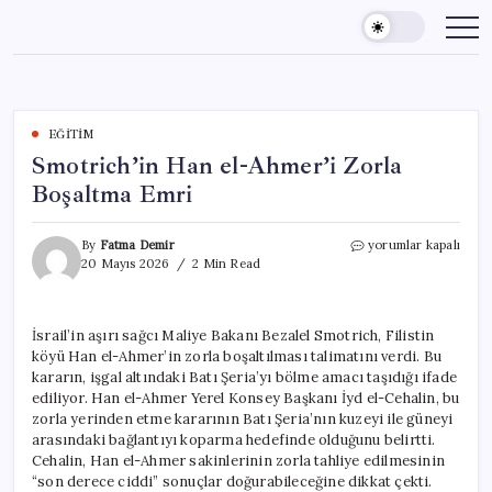
Skip
to
content
EĞITIM
Smotrich’in Han el-Ahmer’i Zorla
Boşaltma Emri
Smotrich’in
By
Fatma Demir
yorumlar kapalı
Han
20 Mayıs 2026
2 Min Read
el-
Ahmer’i
Zorla
İsrail’in aşırı sağcı Maliye Bakanı Bezalel Smotrich, Filistin
Boşaltma
köyü Han el-Ahmer’in zorla boşaltılması talimatını verdi. Bu
Emri
için
kararın, işgal altındaki Batı Şeria’yı bölme amacı taşıdığı ifade
ediliyor. Han el-Ahmer Yerel Konsey Başkanı İyd el-Cehalin, bu
zorla yerinden etme kararının Batı Şeria’nın kuzeyi ile güneyi
arasındaki bağlantıyı koparma hedefinde olduğunu belirtti.
Cehalin, Han el-Ahmer sakinlerinin zorla tahliye edilmesinin
“son derece ciddi” sonuçlar doğurabileceğine dikkat çekti.