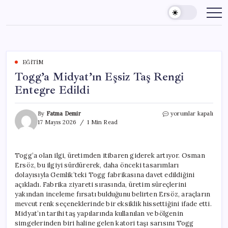
Skip
to
content
EĞITIM
Togg’a Midyat’ın Eşsiz Taş Rengi
Entegre Edildi
Togg’a
By
Fatma Demir
yorumlar kapalı
Midyat’ın
17 Mayıs 2026
1 Min Read
Eşsiz
Taş
Rengi
Togg’a olan ilgi, üretimden itibaren giderek artıyor. Osman
Entegre
Ersöz, bu ilgiyi sürdürerek, daha önceki tasarımları
Edildi
için
dolayısıyla Gemlik’teki Togg fabrikasına davet edildiğini
açıkladı. Fabrika ziyareti sırasında, üretim süreçlerini
yakından inceleme fırsatı bulduğunu belirten Ersöz, araçların
mevcut renk seçeneklerinde bir eksiklik hissettiğini ifade etti.
Midyat’ın tarihi taş yapılarında kullanılan ve bölgenin
simgelerinden biri haline gelen katori taşı sarısını Togg