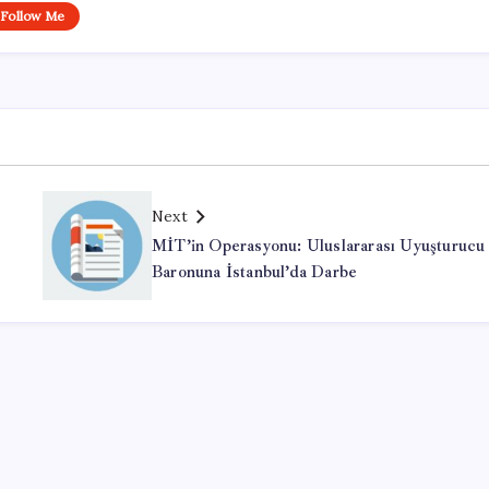
Follow Me
Next
MİT’in Operasyonu: Uluslararası Uyuşturucu
Baronuna İstanbul’da Darbe
Office Lisans Satın Al