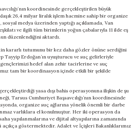
Operasyonund
26,4
avcılığı’nın koordinesinde gerçekleştirilen büyük
Milyar
aşık 26,4 milyar liralık işlem hacmine sahip bir organize
Liralık
lek, sosyal medya üzerinden yaptığı açıklamada, Van
Suç
kilatı ve ilgili tüm birimlerin yoğun çabalarıyla 11 ilde eş
Ağı
un düzenlendiğini aktardı.
Çökerildi
için
in kararlı tutumunu bir kez daha gözler önüne serdiğini
 Tayyip Erdoğan’ın uyuşturucu ve suç gelirleriyle
ençlerimizi hedef alan zehir tacirlerine ve suç
mız tam bir koordinasyon içinde etkili bir şekilde
erçekleştirdiği yasa dışı bahis operasyonuna ilişkin de şu
örneği, Tarsus Cumhuriyet Başsavcılığı’nın koordinesinde
syonda, organize suç ağlarına yönelik önemli bir darbe
şınmaz varlıklara el konulmuştur. Her iki operasyon da
 saha yapılanmalarına ve dijital altyapılarına zamanında
açıkça göstermektedir. Adalet ve İçişleri Bakanlıklarımı