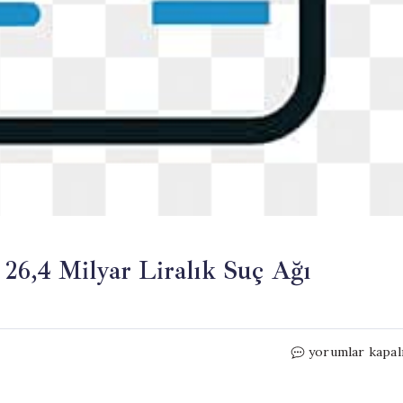
26,4 Milyar Liralık Suç Ağı
Yasa
yorumlar kapal
Dışı
Bahis