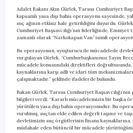
Adalet Bakanı Akın Gürlek, Tarsus Cumhuriyet Başs
kapsamlı yasa dışı bahis operasyonu sayesinde, yakl
suç ağının etkisiz hale getirildiğini duyurdu. Gür
Cumhuriyet Başsavcılığı’nın liderliğinde, Emniyet teş
zamanlı olarak “Narkokapan Van” isimli operasyon
Bu operasyonun, uyuşturucu ile mücadelede devlet
vurgulayan Gürlek, “Cumhurbaşkanımız Sayın Recep
mücadele konusundaki direktifleri doğrultusunda, g
kaynaklarına karşı adli ve idari tüm mekanizmaları
çalışmaktadır.” şeklinde ifadelerde bulundu.
Bakan Gürlek, Tarsus Cumhuriyet Başsavcılığı’nın g
bilgileri verdi: “Kararlı mücadelemizin bir başka 
yürütülen yasa dışı bahis operasyonudur. Bu opera
vurulmuş, suçtan elde edilen değerli taşınır ve ta
devletimizin suç örgütlerinin finans kaynaklarına,
müdahale eden bütüncül bir mücadele yürüttüğünü 