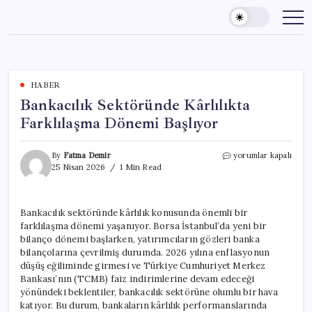
Skip
to
content
HABER
Bankacılık Sektöründe Kârlılıkta
Farklılaşma Dönemi Başlıyor
Bankacılık
By
Fatma Demir
yorumlar kapalı
Sektöründe
25 Nisan 2026
1 Min Read
Kârlılıkta
Farklılaşma
Dönemi
Bankacılık sektöründe kârlılık konusunda önemli bir
Başlıyor
farklılaşma dönemi yaşanıyor. Borsa İstanbul’da yeni bir
için
bilanço dönemi başlarken, yatırımcıların gözleri banka
bilançolarına çevrilmiş durumda. 2026 yılına enflasyonun
düşüş eğiliminde girmesi ve Türkiye Cumhuriyet Merkez
Bankası’nın (TCMB) faiz indirimlerine devam edeceği
yönündeki beklentiler, bankacılık sektörüne olumlu bir hava
katıyor. Bu durum, bankaların kârlılık performanslarında