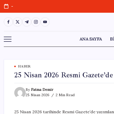
Skip
-
to
content
https://www.facebook.com/
https://twitter.com/
https://t.me/
https://www.instagram.com/
https://youtube.com/
ANA SAYFA
E
HABER
25 Nisan 2026 Resmi Gazete’de 
By
Fatma Demir
25 Nisan 2026
2 Min Read
25 Nisan 2026 tarihinde Resmi Gazete’de yayımla