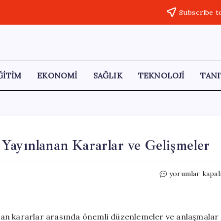
Subscribe t
ĞİTİM
EKONOMİ
SAĞLIK
TEKNOLOJİ
TANI
Yayınlanan Kararlar ve Gelişmeler
25
yorumlar kapal
Nisan
2026
Resmi
Gazete’de
nan kararlar arasında önemli düzenlemeler ve anlaşmalar