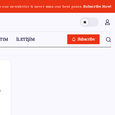
o our newsletter & never miss our best posts.
Subscribe Now!
TIM
İLETİŞİM
Subscribe
ı
SON YAZILAR
Ticari kredilerde çift yönlü görünüm