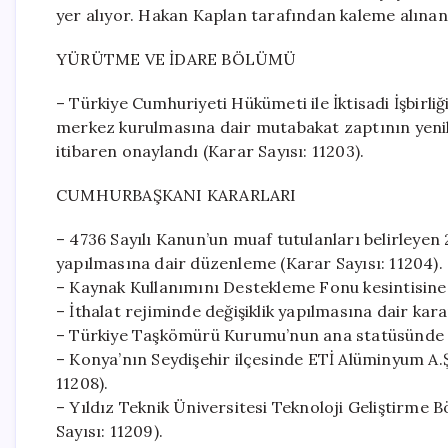
yer alıyor. Hakan Kaplan tarafından kaleme alınan
YÜRÜTME VE İDARE BÖLÜMÜ
– Türkiye Cumhuriyeti Hükümeti ile İktisadi İşbirli
merkez kurulmasına dair mutabakat zaptının yenil
itibaren onaylandı (Karar Sayısı: 11203).
CUMHURBAŞKANI KARARLARI
– 4736 Sayılı Kanun’un muaf tutulanları belirleyen
yapılmasına dair düzenleme (Karar Sayısı: 11204).
– Kaynak Kullanımını Destekleme Fonu kesintisine il
– İthalat rejiminde değişiklik yapılmasına dair kara
– Türkiye Taşkömürü Kurumu’nun ana statüsünde değ
– Konya’nın Seydişehir ilçesinde ETİ Alüminyum A.Ş.
11208).
– Yıldız Teknik Üniversitesi Teknoloji Geliştirme B
Sayısı: 11209).