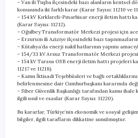
– Van ili Tuşba ilçesindeki bazı alanların kentsel d
konusunda iki farklı karar (Karar Sayısı: 11210 ve 11
– 154 kV Kırklareli-Pınarhisar enerji iletim hattı
(Karar Sayısı: 11212).
– Oğulbey Transformatör Merkezi projesi için acel
– Erzurum ili Aziziye ilçesindeki bazı taşınmazları
– Kütahya’da enerji nakil hatlarının yapımı amacıyl
– 154/33 kV Arsuz Transformatör Merkezi projesi i
– 154 kV Tarsus OSB enerji iletim hattı projeleri 
11217 ve 11218).
– Kamu İktisadi Teşebbüsleri ve bağlı ortaklıkları
belirlenmesine dair Cumhurbaşkanı kararında değişi
– Siber Güvenlik Başkanlığı tarafından kamu ihale
ilgili usul ve esaslar (Karar Sayısı: 11220).
Bu kararlar, Türkiye’nin ekonomik ve sosyal gelişi
bilgiler, ilgili tarafların dikkatine sunulmuştur.