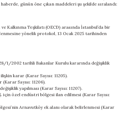
Yayınlanan
 haberde, günün öne çıkan maddeleri şu şekilde sıralandı:
Kararlar
ve
Gelişmeler
için
ği ve Kalkınma Teşkilatı (OECD) arasında İstanbul’da bir
enmesine yönelik protokol, 13 Ocak 2025 tarihinden
 28/1/2002 tarihli Bakanlar Kurulu kararında değişiklik
işkin karar (Karar Sayısı: 11205).
r (Karar Sayısı: 11206).
işiklik yapılması (Karar Sayısı: 11207).
 için özel endüstri bölgesi ilan edilmesi (Karar Sayısı:
ölgesi’nin Arnavutköy ek alanı olarak belirlenmesi (Karar