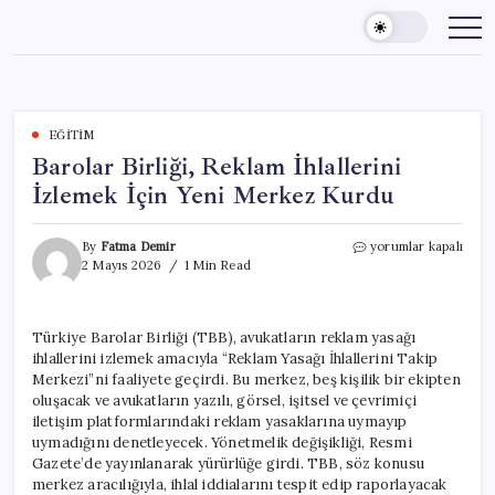
Skip
to
content
EĞITIM
Barolar Birliği, Reklam İhlallerini
İzlemek İçin Yeni Merkez Kurdu
Barolar
By
Fatma Demir
yorumlar kapalı
Birliği,
2 Mayıs 2026
1 Min Read
Reklam
İhlallerini
İzlemek
Türkiye Barolar Birliği (TBB), avukatların reklam yasağı
İçin
ihlallerini izlemek amacıyla “Reklam Yasağı İhlallerini Takip
Yeni
Merkez
Merkezi”ni faaliyete geçirdi. Bu merkez, beş kişilik bir ekipten
Kurdu
oluşacak ve avukatların yazılı, görsel, işitsel ve çevrimiçi
için
iletişim platformlarındaki reklam yasaklarına uymayıp
uymadığını denetleyecek. Yönetmelik değişikliği, Resmi
Gazete’de yayınlanarak yürürlüğe girdi. TBB, söz konusu
merkez aracılığıyla, ihlal iddialarını tespit edip raporlayacak