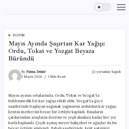
Skip
to
content
EĞITIM
Mayıs Ayında Şaşırtan Kar Yağışı:
Ordu, Tokat ve Yozgat Beyaza
Büründü
Mayıs
By
Fatma Demir
yorumlar kapalı
Ayında
2 Mayıs 2026
1 Min Read
Şaşırtan
Kar
Yağışı:
Mayıs ayının ortalarında, Ordu, Tokat ve Yozgat’ta
Ordu,
beklenmedik bir kar yağışı etkili oldu. Yozgat’ta gece
Tokat
ve
saatlerinde başlayan sağanak yağmurun ardından kar yağışı,
Yozgat
kentin merkezini beyaz bir örtüyle kapladı. Binaların
Beyaza
çatılarından araçların üzerine ve yeşil alanlara kadar her yer
Büründü
karla kaplandı. Çiçek açmış meyve bahçeleri ve ağaçlar da bu
için
beyaz örtüyle süslendi. Sabah saatlerinde, kent sakinleri