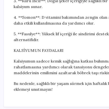
3. **Kuru İncir**: Doğal şeker içeriğiyle sağlıklı b
kalsiyum sunar.
4. **Somon**: D vitamini bakımından zengin olan
daha etkili kullanılmasına da yardımcı olur.
5. **Fasulye**: Yüksek lif içeriği ile sindirimi deste
alternatifidir.
KALSİYUMUN FAYDALARI
Kalsiyumun sadece kemik sağlığına katkısı bulunma
rahatlamasına yardımcı olarak tansiyonu dengelem
maddelerinin emilimini azaltarak böbrek taşı riskin
Bu nedenle, sağlıklı bir yaşam sürmek için haftalı
eklemeyi unutmayın!