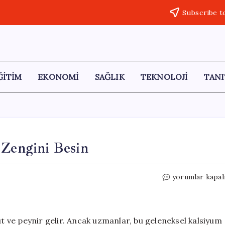
Subscribe t
ĞİTİM
EKONOMİ
SAĞLIK
TEKNOLOJİ
TANI
 Zengini Besin
Kemik
yorumlar kapal
Sağlığı
İçin
10
Kalsiyum
üt ve peynir gelir. Ancak uzmanlar, bu geleneksel kalsiyum