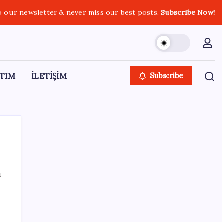
o our newsletter & never miss our best posts.
Subscribe Now!
TIM
İLETİŞİM
Subscribe
ı
SON YAZILAR
Ankara Emniyeti’nde sürpriz atama:
Belediye soruşturmalarını yürüten isim