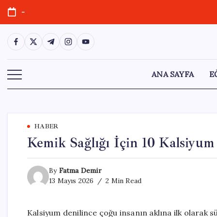
Skip
-
to
content
https://www.facebook.com/
https://twitter.com/
https://t.me/
https://www.instagram.com/
https://youtube.com/
ANA SAYFA
E
HABER
Kemik Sağlığı İçin 10 Kalsiyum
By
Fatma Demir
13 Mayıs 2026
2 Min Read
Kalsiyum denilince çoğu insanın aklına ilk olarak s