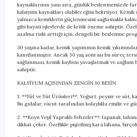
kaynaklarının yanı sıra, günlük beslenmemizde far
kalsiyum kaynakları olabileceğini belirtiyor. Kemi
yalnızca kemiklerin güçlenmesini sağlamakla kalmaz
gibi hayati işlevlerde de kritik öneme sahiptir. Öz
azalma riski arttığı için, dengeli bir beslenme p
30 yaşına kadar, kemik yapımının kemik yıkımından d
kanıtlanmıştır. Ancak 30 yaş sonrası bu süreç ters
sağlanması, kemik kaybını yavaşlatmak ve sağlam b
sahiptir.
KALSİYUM AÇISINDAN ZENGİN 10 BESİN
1. **Süt ve Süt Ürünleri**: Yoğurt, peynir ve süt, 
Bu gıdalar, vücut tarafından kolaylıkla emilir ve g
2. **Koyu Yeşil Yapraklı Sebzeler**: Ispanak, lahana
dikkat çeker. Özellikle pişirilmiş kara lahana, birç