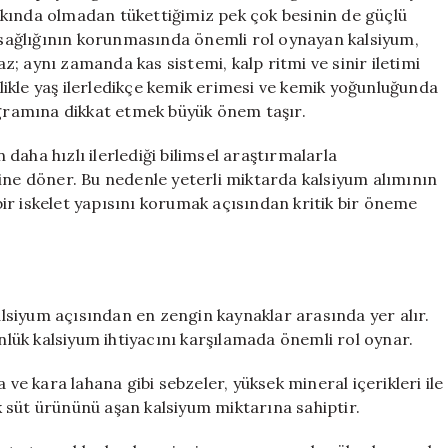
Zengini
kında olmadan tükettiğimiz pek çok besinin de güçlü
Besin
k sağlığının korunmasında önemli rol oynayan kalsiyum,
için
; aynı zamanda kas sistemi, kalp ritmi ve sinir iletimi
ellikle yaş ilerledikçe kemik erimesi ve kemik yoğunluğunda
rogramına dikkat etmek büyük önem taşır.
aha hızlı ilerlediği bilimsel araştırmalarla
ine döner. Bu nedenle yeterli miktarda kalsiyum alımının
ir iskelet yapısını korumak açısından kritik bir öneme
kalsiyum açısından en zengin kaynaklar arasında yer alır.
ünlük kalsiyum ihtiyacını karşılamada önemli rol oynar.
 ve kara lahana gibi sebzeler, yüksek mineral içerikleri ile
ok süt ürününü aşan kalsiyum miktarına sahiptir.