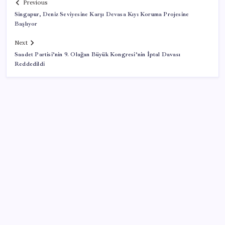
Previous
Singapur, Deniz Seviyesine Karşı Devasa Kıyı Koruma Projesine
Başlıyor
Next
Saadet Partisi’nin 9. Olağan Büyük Kongresi’nin İptal Davası
Reddedildi
SON YAZILAR
Ankara Emniyeti’nde sürpriz atama: Belediye
soruşturmalarını yürüten isim ‘terfi’ etti
Oyun Laptop’unda Soğutma Sistemi Rehberi