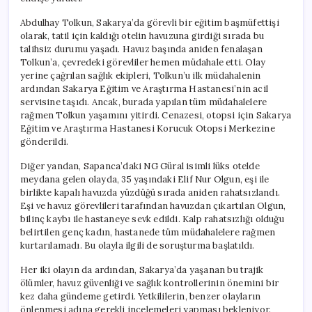
Abdulhay Tolkun, Sakarya’da görevli bir eğitim başmüfettişi
olarak, tatil için kaldığı otelin havuzuna girdiği sırada bu
talihsiz durumu yaşadı. Havuz başında aniden fenalaşan
Tolkun’a, çevredeki görevliler hemen müdahale etti. Olay
yerine çağrılan sağlık ekipleri, Tolkun’u ilk müdahalenin
ardından Sakarya Eğitim ve Araştırma Hastanesi’nin acil
servisine taşıdı. Ancak, burada yapılan tüm müdahalelere
rağmen Tolkun yaşamını yitirdi. Cenazesi, otopsi için Sakarya
Eğitim ve Araştırma Hastanesi Korucuk Otopsi Merkezine
gönderildi.
Diğer yandan, Sapanca’daki NG Güral isimli lüks otelde
meydana gelen olayda, 35 yaşındaki Elif Nur Olgun, eşi ile
birlikte kapalı havuzda yüzdüğü sırada aniden rahatsızlandı.
Eşi ve havuz görevlileri tarafından havuzdan çıkartılan Olgun,
bilinç kaybı ile hastaneye sevk edildi. Kalp rahatsızlığı olduğu
belirtilen genç kadın, hastanede tüm müdahalelere rağmen
kurtarılamadı. Bu olayla ilgili de soruşturma başlatıldı.
Her iki olayın da ardından, Sakarya’da yaşanan bu trajik
ölümler, havuz güvenliği ve sağlık kontrollerinin önemini bir
kez daha gündeme getirdi. Yetkililerin, benzer olayların
önlenmesi adına gerekli incelemeleri yapması bekleniyor.