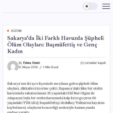
Skip
to
content
EĞITIM
Sakarya’da İki Farklı Havuzda Şüpheli
Ölüm Olayları: Başmüfettiş ve Genç
Kadın
Sakarya’da
By
Fatma Demir
yorumlar kapalı
İki
12 Mayıs 2026
1 Min Read
Farklı
Havuzda
Şüpheli
Sakarya’nın iki ayrı ilçesinde meydana gelen şüpheli ölüm
Ölüm
olayları, dikkatleri üzerine çekti. Sapanca’daki lüks bir otelin
Olayları:
Başmüfettiş
havuzunda rahatsızlanan 35 yaşındaki Elif Nur Olgun ile
ve
Adapazarı’nda bir otelin havuzunda kalp krizi geçiren 50
Genç
yaşındaki TÜRASAŞ Başmüfettişi Abdulhay Tolkun’un hayatını
Kadın
kaybetmesi, olayların benzerliği nedeniyle kamuoyunda
için
endişe yarattı.