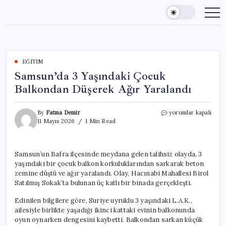
Skip
to
content
EĞITIM
Samsun’da 3 Yaşındaki Çocuk
Balkondan Düşerek Ağır Yaralandı
Samsun’da
By
Fatma Demir
yorumlar kapalı
3
11 Mayıs 2026
1 Min Read
Yaşındaki
Çocuk
Balkondan
Samsun’un Bafra ilçesinde meydana gelen talihsiz olayda, 3
Düşerek
yaşındaki bir çocuk balkon korkuluklarından sarkarak beton
Ağır
Yaralandı
zemine düştü ve ağır yaralandı. Olay, Hacınabi Mahallesi Birol
için
Satılmış Sokak’ta bulunan üç katlı bir binada gerçekleşti.
Edinilen bilgilere göre, Suriye uyruklu 3 yaşındaki L.A.K.,
ailesiyle birlikte yaşadığı ikinci kattaki evinin balkonunda
oyun oynarken dengesini kaybetti. Balkondan sarkan küçük