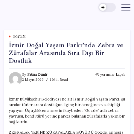
Skip
to
content
EĞITIM
İzmir Doğal Yaşam Parkı’nda Zebra ve
Zürafalar Arasında Sıra Dışı Bir
Dostluk
İzmir
By
Fatma Demir
yorumlar kapalı
Doğal
2 Mayıs 2026
1 Min Read
Yaşam
Parkı’nda
Zebra
İzmir Büyükşehir Belediyesi’ne ait İzmir Doğal Yaşam Parkı, şu
ve
sıralar türler arası dostluğun ilginç bir örneğine ev sahipliği
Zürafalar
Arasında
yapıyor. Üç aylıkken annesini kaybeden “Gözde” adlı zebra
Sıra
yavrusu, kendi türü yerine parkta bulunan zürafalarla yakın bir
Dışı
bağ kurdu.
Bir
Dostluk
ZEBRALAR YERİNE ZÜRAFALARLA BÜYÜDÜ Gözde, annesiz