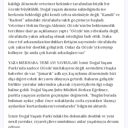
için
kaldığı dönemde veteriner hekimler tarafından büyük bir
özenle büyütüldü. Doğal yaşam alanına salındığında ise
herkesin beklediği gibi kendi zebra sürüsüyle değil, “Kamili” ve
“Radost” adındaki zürafalarla vakit geçirmeye başladı.
Veteriner Hekim Duygu Aldemir, Gözde’nin bu beklenmedik
tercihine dair şu açıklamayı yaptı: “Gözde’nin zebralarla değil,
zürafalarla yakın arkadaş olmak istediğini fark ettik. Daha
önce tel arkasından kurdukları iletişim sayesinde zürafalarla
çok yakın bir dostluk geliştirdi. Onlar da Gözde’yi koruyup
kolluyor. Şu anda çok havalı arkadaşları var.”
YAZA MERHABA: YENİ AYI YAVRULARI İzmir Doğal Yaşam
Parkı’nda sadece Gözde’nin hikayesi değil, sevindirici başka
haberler de var. “Şımarık” adlı ayı, kış uykusu döneminde biri
dişi diğeri erkek iki yavru dünyaya getirdi. Baharın gelişiyle
birlikte yavrular inlerinden çıkarak ziyaretçilerin ilgi odağı
haline geldi. Doğal Yaşam Şube Müdürü Serkan Eğrilmez,
parkta yaşayan ayıların geçmişine değinerek, “Bugün burada
bulunan ayılar, yıllar önce sokaklarda zorla oynatılan ‘dansçı
ayılardan’ kurtarılanların torunlarıdır.” bilgisini aktardı.
İzmir Doğal Yaşam Parkı’ndaki bu dokunaklı dostluk ve yeni
nesil yavrular, ziyaretçilere unutulmaz anlar yaşatmaya devam
ediyor.