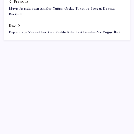
Previous
Mayıs Ayında Şaşırtan Kar Yağışı: Ordu, Tokat ve Yozgat Beyaza
Büründü
Next
Kapadokya Zannedilen Ama Farklı: Kula Peri Bacaları’na Yoğun İlgi
SON YAZILAR
ABD, İran-Umman anlaşması sonrası ablukayı
kaldıracak
Halkbank, ikincil halka arz süreci başlattı